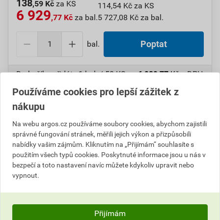
138
,59 Kč
za KS
114,54 Kč za KS
6 929
,77 Kč
za bal.
5 727,08 Kč za bal.
bal.
Poptat
Do košíku přidáte
1 bal. / 50 KS
za
6 929,77
Kč
s DPH
(
5 727,08
Kč
bez DPH).
Používáme cookies pro lepší zážitek z
nákupu
Číslo položky:
1000108777
Katalogový kód: 7VZK5
Výrobky značky:
GPH
Na webu argos.cz používáme soubory cookies, abychom zajistili
správné fungování stránek, měřili jejich výkon a přizpůsobili
nabídky vašim zájmům. Kliknutím na „Přijímám“ souhlasíte s
použitím všech typů cookies. Poskytnuté informace jsou u nás v
Popis
bezpečí a toto nastavení navíc můžete kdykoliv upravit nebo
vypnout.
GPH 95-31 KU-SP-P Kolík neizol.(St.ozn.S 95-P 31)
Informace o ceně
Přijímám