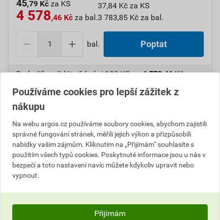
45
,79 Kč
za KS
37,84 Kč za KS
4 578
,46 Kč
za bal.
3 783,85 Kč za bal.
bal.
Poptat
Do košíku přidáte
1 bal. / 100 KS
za
4 578,46
Kč
s
DPH (
3 783,85
Kč
bez DPH).
Používáme cookies pro lepší zážitek z
nákupu
Číslo položky:
1000109310
Katalogový kód: 7W5L6
Výrobky značky:
GPH
Na webu argos.cz používáme soubory cookies, abychom zajistili
správné fungování stránek, měřili jejich výkon a přizpůsobili
nabídky vašim zájmům. Kliknutím na „Přijímám“ souhlasíte s
použitím všech typů cookies. Poskytnuté informace jsou u nás v
Popis
bezpečí a toto nastavení navíc můžete kdykoliv upravit nebo
vypnout.
GPH 95 KU-L-KR Spojka lisovací paralelní Cu
Informace o ceně
Přijímám