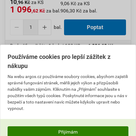
10
,96 Kč
za KS
9,06 Kč za KS
1 096
,62 Kč
za bal.
906,30 Kč za bal.
bal.
Poptat
Do košíku přidáte
1 bal. / 100 KS
za
1 096,62
Kč
s
DPH (
906,30
Kč
bez DPH).
Používáme cookies pro lepší zážitek z
nákupu
Číslo položky:
1000109321
Katalogový kód: 7VWBY
Výrobky značky:
GPH
Na webu argos.cz používáme soubory cookies, abychom zajistili
správné fungování stránek, měřili jejich výkon a přizpůsobili
nabídky vašim zájmům. Kliknutím na „Přijímám“ souhlasíte s
použitím všech typů cookies. Poskytnuté informace jsou u nás v
Popis
bezpečí a toto nastavení navíc můžete kdykoliv upravit nebo
vypnout.
GPH 1,5 X 5 KU-L Oko Cu lehčené, pocínované
Informace o ceně
Přijímám