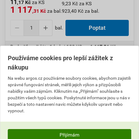
11
,17 Kč
za KS
9,23 Kč za KS
1 117
,31 Kč
za bal.
923,40 Kč za bal.
bal.
Poptat
Do košíku přidáte
1 bal. / 100 KS
za
1 117,31
Kč
s
DPH (
923,40
Kč
bez DPH).
Používáme cookies pro lepší zážitek z
nákupu
Číslo položky:
1000109326
Katalogový kód: 7VWDP
Výrobky značky:
GPH
Na webu argos.cz používáme soubory cookies, abychom zajistili
správné fungování stránek, měřili jejich výkon a přizpůsobili
nabídky vašim zájmům. Kliknutím na „Přijímám“ souhlasíte s
použitím všech typů cookies. Poskytnuté informace jsou u nás v
Popis
bezpečí a toto nastavení navíc můžete kdykoliv upravit nebo
vypnout.
GPH 2,5 X 6 KU-L Oko Cu lehčené, pocínované
Informace o ceně
Přijímám