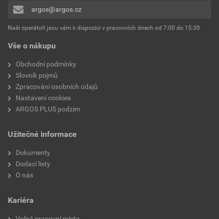
argos@argos.cz
Přidávat hodnocení může pouze přihlášený uživatel.
Naši operátoři jsou vám k dispozici v pracovních dnech od 7:00 do 15:30
Vše o nákupu
Obchodní podmínky
Slovník pojmů
Zpracování osobních údajů
Nastavení cookies
ARGOS PLUS podzim
Užitečné informace
Dokumenty
Dodací listy
O nás
Kariéra
Volná pracovní místa