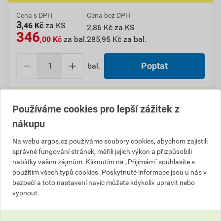
Cena s DPH
Cena bez DPH
3
,46 Kč
za KS
2,86 Kč za KS
346
,00 Kč
za bal.
285,95 Kč za bal.
bal.
Poptat
Do košíku přidáte
1 bal. / 100 KS
za
346,00
Kč
s DPH
Používáme cookies pro lepší zážitek z
(
285,95
Kč
bez DPH).
Ušetříte
18,39
Kč
s DPH.
nákupu
Na webu argos.cz používáme soubory cookies, abychom zajistili
Číslo položky:
1000109347
Katalogový kód: 7VVXM
správné fungování stránek, měřili jejich výkon a přizpůsobili
Výrobky značky:
GPH
nabídky vašim zájmům. Kliknutím na „Přijímám“ souhlasíte s
použitím všech typů cookies. Poskytnuté informace jsou u nás v
bezpečí a toto nastavení navíc můžete kdykoliv upravit nebo
vypnout.
Popis
GPH RF-M 6/PA Oko Cu lisovací s izolací PA