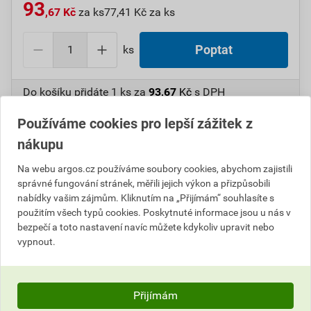
93
,67 Kč
za ks
77,41 Kč za ks
ks
Poptat
Do košíku přidáte
1 ks
za
93,67
Kč
s DPH
(
77,41
Kč
bez DPH).
Používáme cookies pro lepší zážitek z
Číslo položky:
1000109352
Katalogový kód: 0MNS0
nákupu
Výrobky značky:
GPH
Na webu argos.cz používáme soubory cookies, abychom zajistili
správné fungování stránek, měřili jejich výkon a přizpůsobili
nabídky vašim zájmům. Kliknutím na „Přijímám“ souhlasíte s
použitím všech typů cookies. Poskytnuté informace jsou u nás v
Popis
bezpečí a toto nastavení navíc můžete kdykoliv upravit nebo
vypnout.
GPH 120 X 8 KU-L Oko Cu lehčené, pocínované
Informace o ceně
Přijímám