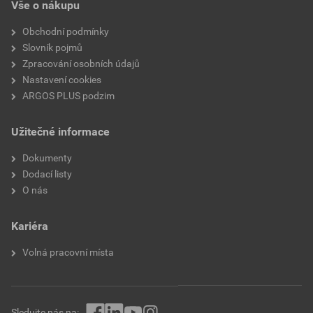
Vše o nákupu
S průzorem
Ne
Obchodní podmínky
Slovník pojmů
Zpracování osobních údajů
Nastavení cookies
ARGOS PLUS podzim
Užitečné informace
Dokumenty
Dodací listy
O nás
Kariéra
Volná pracovní místa
Sledujte nás na: