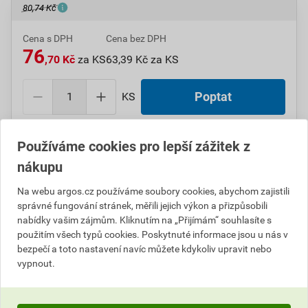
80,74 Kč
Cena s DPH
Cena bez DPH
76
,70 Kč
za KS
63,39 Kč za KS
KS
Poptat
Do košíku přidáte
1 KS
za
76,70
Kč
s DPH
Používáme cookies pro lepší zážitek z
(
63,39
Kč
bez DPH).
nákupu
Číslo položky:
1000109400
Katalogový kód: 0MR1D
Na webu argos.cz používáme soubory cookies, abychom zajistili
Výrobky značky:
GPH
správné fungování stránek, měřili jejich výkon a přizpůsobili
nabídky vašim zájmům. Kliknutím na „Přijímám“ souhlasíte s
použitím všech typů cookies. Poskytnuté informace jsou u nás v
bezpečí a toto nastavení navíc můžete kdykoliv upravit nebo
Popis
vypnout.
lisovací oko měděné 95 mm² / M8 (balení 50 ks)