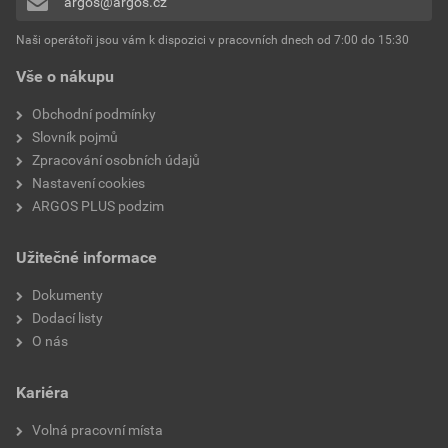
argos@argos.cz
Přidávat hodnocení může pouze přihlášený uživatel.
Tvar příruby
Tvar kroužku
Naši operátoři jsou vám k dispozici v pracovních dnech od 7:00 do 15:30
Vše o nákupu
S průzorem
Ne
Obchodní podmínky
Slovník pojmů
Zpracování osobních údajů
Nastavení cookies
ARGOS PLUS podzim
Užitečné informace
Dokumenty
Dodací listy
O nás
Kariéra
Volná pracovní místa