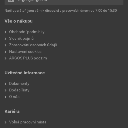
Přidávat hodnocení může pouze přihlášený uživatel.
Tvar příruby
Tvar kroužku
Naši operátoři jsou vám k dispozici v pracovních dnech od 7:00 do 15:30
Vše o nákupu
S průzorem
Ne
Obchodní podmínky
Slovník pojmů
Zpracování osobních údajů
Nastavení cookies
ARGOS PLUS podzim
Užitečné informace
Dokumenty
Dodací listy
O nás
Kariéra
Volná pracovní místa