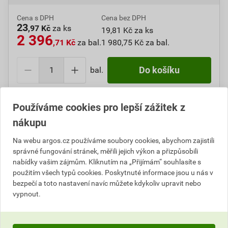
Cena s DPH
Cena bez DPH
23
,97 Kč
za ks
19,81 Kč za ks
2 396
,71 Kč
za bal.
1 980,75 Kč za bal.
bal.
Do košíku
Do košíku přidáte
1 bal. / 100 ks
za
2 396,71
Kč
s
Používáme cookies pro lepší zážitek z
DPH (
1 980,75
Kč
bez DPH).
nákupu
Číslo položky:
1000109420
Katalogový kód: 0MPPN
Na webu argos.cz používáme soubory cookies, abychom zajistili
Výrobky značky:
GPH
správné fungování stránek, měřili jejich výkon a přizpůsobili
nabídky vašim zájmům. Kliknutím na „Přijímám“ souhlasíte s
použitím všech typů cookies. Poskytnuté informace jsou u nás v
bezpečí a toto nastavení navíc můžete kdykoliv upravit nebo
Popis
vypnout.
lisovací oko měděné 25 mm² / M6 (balení 100 ks)