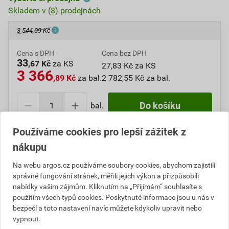
Skladem v (8) prodejnách
3 544,09 Kč
Cena s DPH
Cena bez DPH
33
,67 Kč
za KS
27,83 Kč za KS
3 366
,89 Kč
za bal.
2 782,55 Kč za bal.
bal.
Do košíku
Používáme cookies pro lepší zážitek z
Do košíku přidáte
1 bal. / 100 KS
za
3 366,89
Kč
s
nákupu
DPH (
2 782,55
Kč
bez DPH).
Na webu argos.cz používáme soubory cookies, abychom zajistili
Číslo položky:
1000109429
Katalogový kód: 7W5TX
správné fungování stránek, měřili jejich výkon a přizpůsobili
Výrobky značky:
GPH
nabídky vašim zájmům. Kliknutím na „Přijímám“ souhlasíte s
použitím všech typů cookies. Poskytnuté informace jsou u nás v
bezpečí a toto nastavení navíc můžete kdykoliv upravit nebo
vypnout.
Popis