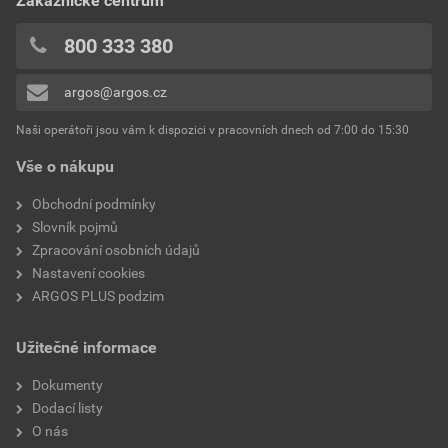
Zákaznické centrum
27,83 Kč
33,67 Kč
0x
vodě
bez DPH za KS
s DPH za KS
0x
800 333 380
Ochrana proti úniku
Ne
0x
oleje/středová příčka
argos@argos.cz
Přidávat hodnocení může pouze přihlášený uživatel.
Vhodné pro vysoké teploty
Ne
Naši operátoři jsou vám k dispozici v pracovních dnech od 7:00 do 15:30
(až 650 °C)
Vše o nákupu
Vhodné pro izolované laky
Ne
Obchodní podmínky
Slovník pojmů
Vhodné pro kulaté vodiče
Ano
Zpracování osobních údajů
Nastavení cookies
Vhodné pro ploché vodiče
Ne
ARGOS PLUS podzim
Pro vysoce pevné spoje
Ne
Užitečné informace
Barva izolace
Modrá
Dokumenty
Dodací listy
Řada napětí
Až 10 kV
O nás