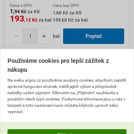
Cena s DPH
Cena bez DPH
1
,94 Kč
za KS
1,60 Kč za KS
193
,12 Kč
za bal.
159,60 Kč za bal.
bal.
Poptat
Do košíku přidáte
1 bal. / 100 KS
za
193,12
Kč
s DPH
Používáme cookies pro lepší zážitek z
(
159,60
Kč
bez DPH).
nákupu
Číslo položky:
1000109469
Katalogový kód: 0N8JA
Na webu argos.cz používáme soubory cookies, abychom zajistili
Výrobky značky:
GPH
správné fungování stránek, měřili jejich výkon a přizpůsobili
nabídky vašim zájmům. Kliknutím na „Přijímám“ souhlasíte s
použitím všech typů cookies. Poskytnuté informace jsou u nás v
bezpečí a toto nastavení navíc můžete kdykoliv upravit nebo
Popis
vypnout.
GPH VPC 4/360 Páska vázací černá do 13 kg