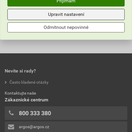
Přijímám
Informace o ceně
Upravit nastavení
Parametry
Aktuální prodejní cena po slevě 5% z ceníkové ceny
Odmítnout nepovinné
159,60 Kč
193,12 Kč
Hodnocení
Výrobce
GPH
bez DPH za bal.
s DPH za bal.
Barva
Černá
Nejnižší prodejní cena v době 30 dnů před
0,0
poskytnutím slevy
Materiál
Plastové
167,20 Kč
202,31 Kč
Bezhalogenové
Ano
Nevíte si rady?
bez DPH za bal.
s DPH za bal.
hodnotilo 0 uživatelů
Často kladené otázky
Montážní teplota
60 °C
Aktuální prodejní porovnávací cena po slevě 5% z
0x
ceníkové ceny
Kontaktujte naše
0x
Délka pásky
370 mm
Zákaznické centrum
1,60 Kč
1,94 Kč
0x
bez DPH za KS
s DPH za KS
Provedení
Vnitřní ozubení
0x
800 333 380
0x
Ochrana povrchu
Neošetřené
argos@argos.cz
Přidávat hodnocení může pouze přihlášený uživatel.