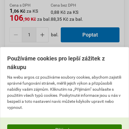
Cena s DPH
Cena bez DPH
1
,06 Kč
za KS
0,88 Kč za KS
106
,90 Kč
za bal.
88,35 Kč za bal.
bal.
Poptat
Do košíku přidáte
1 bal. / 100 KS
za
106,90
Kč
s DPH
Používáme cookies pro lepší zážitek z
(
88,35
Kč
bez DPH).
nákupu
Číslo položky:
1000109470
Katalogový kód: 0N8KK
Na webu argos.cz používáme soubory cookies, abychom zajistili
Výrobky značky:
GPH
správné fungování stránek, měřili jejich výkon a přizpůsobili
nabídky vašim zájmům. Kliknutím na „Přijímám“ souhlasíte s
použitím všech typů cookies. Poskytnuté informace jsou u nás v
bezpečí a toto nastavení navíc můžete kdykoliv upravit nebo
Popis
vypnout.
GPH VPC 5/180 Páska vázací černá do 22 kg