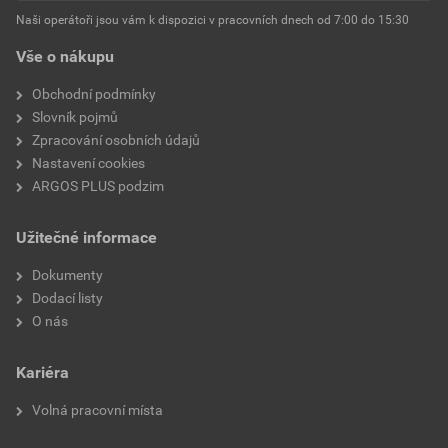
Řešitelný spojovací prvek
Ne
Naši operátoři jsou vám k dispozici v pracovních dnech od 7:00 do 15:30
Vše o nákupu
Popisovací plocha
Žádné
Obchodní podmínky
Maximální průměr svazku
45 mm
Slovník pojmů
Zpracování osobních údajů
UV stabilita podle normy
Ne
Nastavení cookies
ASTM D6779
ARGOS PLUS podzim
Schválení UL
Ano
Užitečné informace
Šířka pásma
4,8 mm
Dokumenty
Dodací listy
Uzavírání pásku
Plastový okraj / vačka
O nás
Schválení VG
Ne
Kariéra
Schválení MIL
Ne
Volná pracovní místa
Teplota použití
85 °C