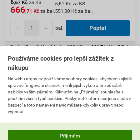
6
,67 Kč
za KS
5,51 Kč za KS
666
,71 Kč
za bal.
551,00 Kč za bal.
bal.
Poptat
Do košíku přidáte
1 bal. / 100 KS
za
666,71
Kč
s DPH
(
551,00
Kč
bez DPH).
Používáme cookies pro lepší zážitek z
nákupu
Číslo položky:
1000109554
Katalogový kód: 7W038
Výrobky značky:
GPH
Na webu argos.cz používáme soubory cookies, abychom zajistili
správné fungování stránek, měřili jejich výkon a přizpůsobili
nabídky vašim zájmům. Kliknutím na „Přijímám“ souhlasíte s
použitím všech typů cookies. Poskytnuté informace jsou u nás v
Popis
bezpečí a toto nastavení navíc můžete kdykoliv upravit nebo
vypnout.
GPH BF-BF 5/PC Konektor kruhový lisovací PC
Informace o ceně
Přijímám