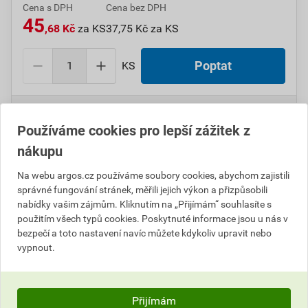
Cena s DPH
Cena bez DPH
45
,68 Kč
za KS
37,75 Kč za KS
KS
Poptat
Do košíku přidáte
1 KS
za
45,68
Kč
s DPH
(
37,75
Kč
bez DPH).
Používáme cookies pro lepší zážitek z
nákupu
Číslo položky:
1000109970
Katalogový kód: 0M9BS
Výrobky značky:
GPH
Na webu argos.cz používáme soubory cookies, abychom zajistili
správné fungování stránek, měřili jejich výkon a přizpůsobili
nabídky vašim zájmům. Kliknutím na „Přijímám“ souhlasíte s
použitím všech typů cookies. Poskytnuté informace jsou u nás v
Popis
bezpečí a toto nastavení navíc můžete kdykoliv upravit nebo
vypnout.
GPH SKK 25/9 Smrštitelná koncovka krycí
Informace o ceně
Přijímám