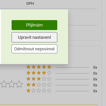
GPH
ným
75 mm
Přijímám
m smrštění
35 mm
Upravit nastavení
Odmítnout nepovinné
0x
0x
0x
0x
0x