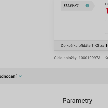
C
171,89 Kč
Do košíku přidáte
1 KS
za
1
Číslo položky:
1000109973
K
hodnocení
Parametry