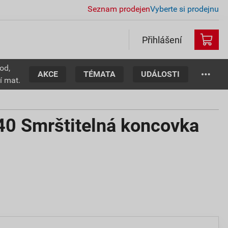
Seznam prodejen
Vyberte si prodejnu
Přihlášení
od,
AKCE
TÉMATA
UDÁLOSTI
í mat.
0 Smrštitelná koncovka