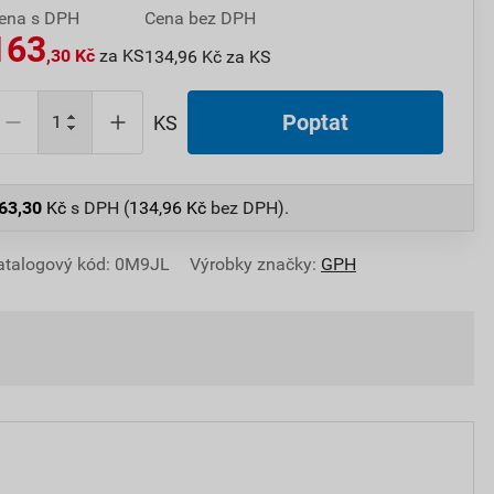
ena s DPH
Cena bez DPH
163
,30 Kč
za KS
134,96 Kč za KS
Poptat
KS
63,30
Kč
s DPH (
134,96
Kč
bez DPH).
atalogový kód: 0M9JL
Výrobky značky:
GPH