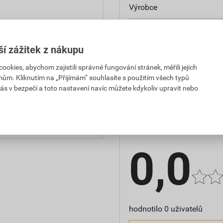
Výrobce
Vnitřní průměr před tepel
smršťováním
ší zážitek z nákupu
Vnitřní průměr po tepelné
kies, abychom zajistili správné fungování stránek, měřili jejich
4,96 Kč
163,30 Kč
mům. Kliknutím na „Přijímám“ souhlasíte s použitím všech typů
PH za KS
s DPH za KS
ás v bezpečí a toto nastavení navíc můžete kdykoliv upravit nebo
Hodnocení
1,79 Kč
171,57 Kč
PH za KS
s DPH za KS
0,0
hodnotilo 0 uživatelů