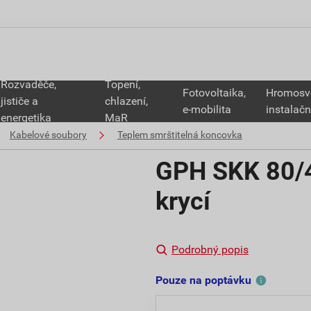
Rozvaděče,
Topení,
Fotovoltaika,
Hromosv
jističe a
chlazení,
e-mobilita
instalačn
energetika
MaR
Kabelové soubory
Teplem smrštitelná koncovka
GPH SKK 80/4
krycí
Podrobný popis
Pouze na poptávku