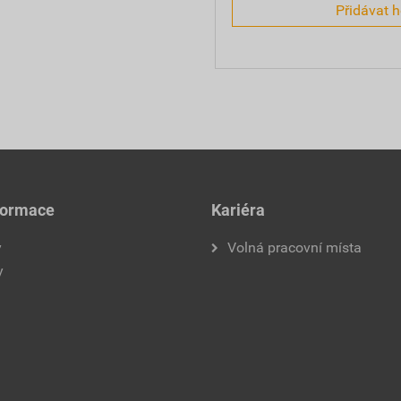
Přidávat 
formace
Kariéra
y
Volná pracovní místa
y