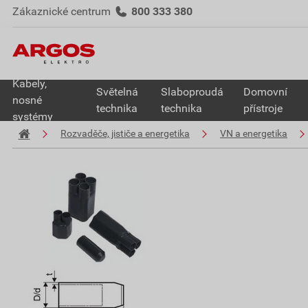
Zákaznické centrum
800 333 380
Kabely,
Světelná
Slaboproudá
Domovní
nosné
technika
technika
přístroje
systémy
Rozvaděče, jističe a energetika
VN a energetika