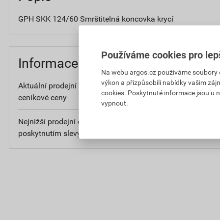
GPH SKK 124/60 Smrštitelná koncovka krycí
Používáme cookies pro lep
Informace o ceně
Na webu argos.cz používáme soubory coo
výkon a přizpůsobili nabídky vašim záj
Aktuální prodejní cena po slevě 5% z
22
cookies. Poskytnuté informace jsou u n
ceníkové ceny
bez D
vypnout.
Nejnižší prodejní cena v době 30 dnů před
23
poskytnutím slevy
bez D