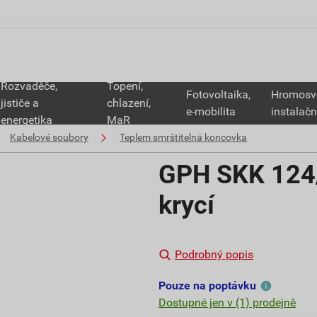
Rozvaděče,
Topení,
Fotovoltaika,
Hromosv
jističe a
chlazení,
e-mobilita
instalačn
energetika
MaR
Kabelové soubory
Teplem smrštitelná koncovka
GPH SKK 124/
krycí
Podrobný popis
Pouze na poptávku
Dostupné jen v (1) prodejně