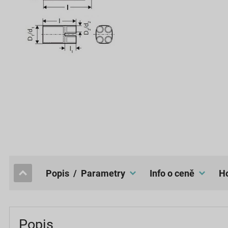
popis / Parametry
Info o ceně
Popis