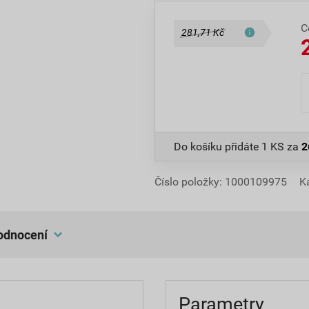
C
281,71 Kč
Do košíku přidáte
1 KS
za
2
Číslo položky:
1000109975
K
hodnocení
Parametry