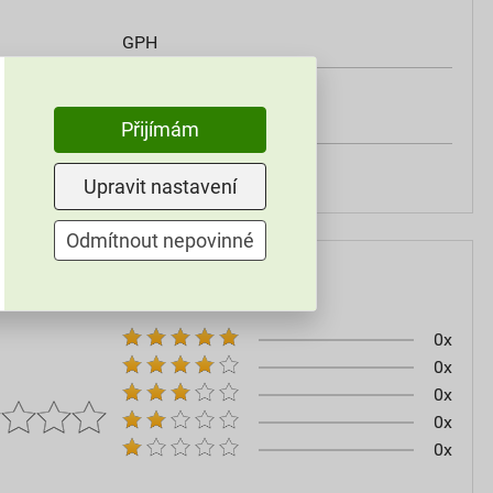
GPH
ným
130 mm
Přijímám
m smrštění
60 mm
Upravit nastavení
Odmítnout nepovinné
0x
0x
0x
0x
0x