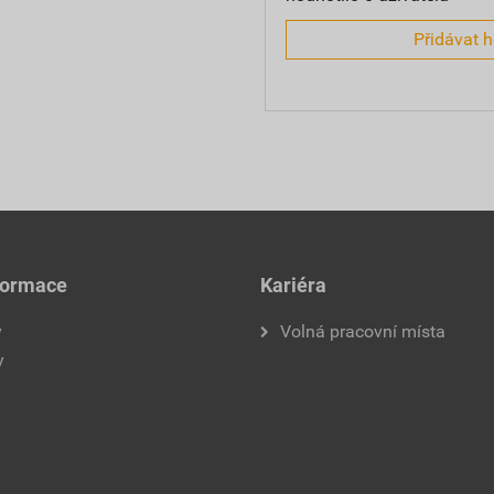
Přidávat 
formace
Kariéra
y
Volná pracovní místa
y