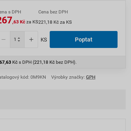
ena s DPH
Cena bez DPH
267
,63 Kč
za KS
221,18 Kč za KS
Poptat
KS
67,63
Kč
s DPH (
221,18
Kč
bez DPH).
atalogový kód: 0M9KN
Výrobky značky:
GPH