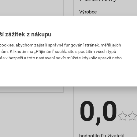
Výrobce
Vnitřní průměr před tepel
smršťováním
ší zážitek z nákupu
kies, abychom zajistili správné fungování stránek, měřili jejich
Vnitřní průměr po tepelné
mům. Kliknutím na „Přijímám“ souhlasíte s použitím všech typů
1,18 Kč
267,63 Kč
ás v bezpečí a toto nastavení navíc můžete kdykoliv upravit nebo
PH za KS
s DPH za KS
Hodnocení
2,38 Kč
281,18 Kč
PH za KS
s DPH za KS
0,0
hodnotilo 0 uživatelů