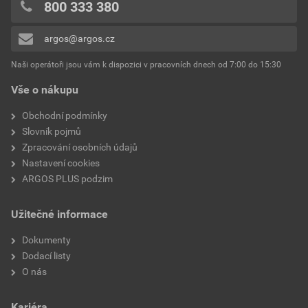
0x
800 333 380
0x
argos@argos.cz
Přidávat hodnocení může pouze přihlášený uživatel.
Naši operátoři jsou vám k dispozici v pracovních dnech od 7:00 do 15:30
Vše o nákupu
Obchodní podmínky
Slovník pojmů
Zpracování osobních údajů
Nastavení cookies
ARGOS PLUS podzim
Užitečné informace
Dokumenty
Dodací listy
O nás
Kariéra