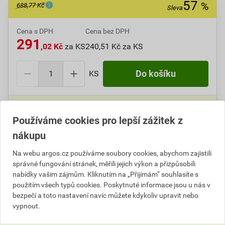
57
%
688,77 Kč
Sleva
Cena s DPH
Cena bez DPH
291
,02 Kč
za KS
240,51 Kč za KS
KS
Do košíku
Do košíku přidáte
1 KS
za
291,02
Kč
s DPH
(
240,51
Kč
bez DPH).
Používáme cookies pro lepší zážitek z
Ušetříte
397,75
Kč
s DPH.
nákupu
Číslo položky:
1000110412
Katalogový kód: 0MBKF
Na webu argos.cz používáme soubory cookies, abychom zajistili
Výrobky značky:
GPH
správné fungování stránek, měřili jejich výkon a přizpůsobili
nabídky vašim zájmům. Kliknutím na „Přijímám“ souhlasíte s
použitím všech typů cookies. Poskytnuté informace jsou u nás v
bezpečí a toto nastavení navíc můžete kdykoliv upravit nebo
Popis
vypnout.