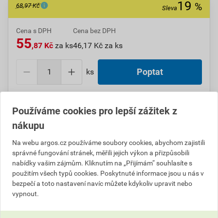
19
%
68,97 Kč
Sleva
Cena s DPH
Cena bez DPH
55
,87 Kč
za ks
46,17 Kč za ks
ks
Poptat
Do košíku přidáte
1 ks
za
55,87
Kč
s DPH
Používáme cookies pro lepší zážitek z
(
46,17
Kč
bez DPH).
nákupu
Ušetříte
13,10
Kč
s DPH.
Na webu argos.cz používáme soubory cookies, abychom zajistili
Číslo položky:
1000111819
Katalogový kód: 0NK2V
správné fungování stránek, měřili jejich výkon a přizpůsobili
Výrobky značky:
ARKYS
nabídky vašim zájmům. Kliknutím na „Přijímám“ souhlasíte s
použitím všech typů cookies. Poskytnuté informace jsou u nás v
bezpečí a toto nastavení navíc můžete kdykoliv upravit nebo
vypnout.
Popis