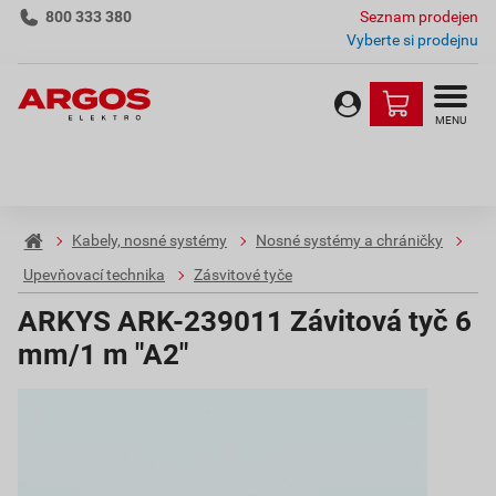
800 333 380
Seznam prodejen
Vyberte si prodejnu
MENU
Kabely, nosné systémy
Nosné systémy a chráničky
Upevňovací technika
Zásvitové tyče
ARKYS ARK-239011 Závitová tyč 6
mm/1 m "A2"