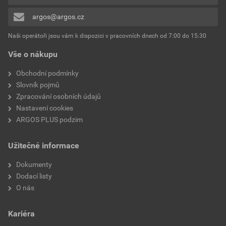
0x
argos@argos.cz
Přidávat hodnocení může pouze přihlášený uživatel.
Naši operátoři jsou vám k dispozici v pracovních dnech od 7:00 do 15:30
Vše o nákupu
Obchodní podmínky
Slovník pojmů
Zpracování osobních údajů
Nastavení cookies
ARGOS PLUS podzim
Užitečné informace
Dokumenty
Dodací listy
O nás
Kariéra