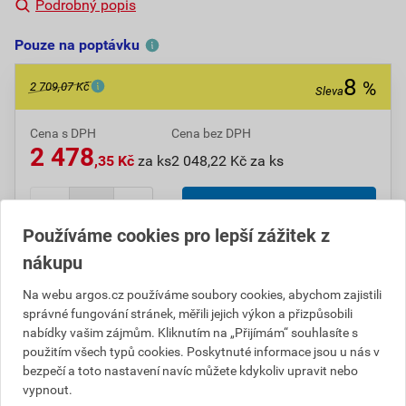
Podrobný popis
Pouze na poptávku
8
%
2 709,07 Kč
Sleva
Cena s DPH
Cena bez DPH
2 478
,35 Kč
za ks
2 048,22 Kč za ks
ks
Poptat
Používáme cookies pro lepší zážitek z
nákupu
Do košíku přidáte
1 ks
za
2 478,35
Kč
s DPH
(
2 048,22
Kč
bez DPH).
Na webu argos.cz používáme soubory cookies, abychom zajistili
Ušetříte
230,72
Kč
s DPH.
správné fungování stránek, měřili jejich výkon a přizpůsobili
nabídky vašim zájmům. Kliknutím na „Přijímám“ souhlasíte s
Číslo položky:
1040017411
Katalogový kód: B653D
použitím všech typů cookies. Poskytnuté informace jsou u nás v
Výrobky značky:
SIMON
bezpečí a toto nastavení navíc můžete kdykoliv upravit nebo
vypnout.