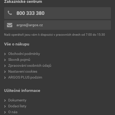
Zákaznické centrum
0x
0x
800 333 380
0x
argos@argos.cz
Přidávat hodnocení může pouze přihlášený uživatel.
Naši operátoři jsou vám k dispozici v pracovních dnech od 7:00 do 15:30
Vše o nákupu
Obchodní podmínky
Slovník pojmů
Zpracování osobních údajů
Nastavení cookies
ARGOS PLUS podzim
Užitečné informace
Dokumenty
Dodací listy
O nás