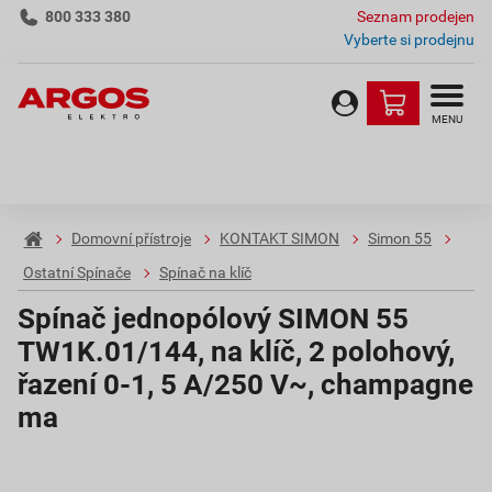
800 333 380
Seznam prodejen
Vyberte si prodejnu
MENU
Domovní přístroje
KONTAKT SIMON
Simon 55
Ostatní Spínače
Spínač na klíč
Spínač jednopólový SIMON 55
TW1K.01/144, na klíč, 2 polohový,
řazení 0-1, 5 A/250 V~, champagne
ma