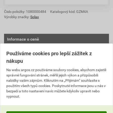
Číslo položky:
1080000484
Katalogový kód: GZM4A
Výrobky značky:
Solax
Informace o ceně
Aktuální prodejní cena po slevě 27% z ceníkové ceny
Používáme cookies pro lepší zážitek z
100 294,99 Kč
121 356,94 Kč
nákupu
bez DPH za ks
s DPH za ks
Na webu argos.cz používáme soubory cookies, abychom zajistili
správné fungování stránek, měřili jejich výkon a přizpůsobili
Nejnižší prodejní cena v době 30 dnů před
nabídky vašim zájmům. Kliknutím na „Přijímám“ souhlasíte s
poskytnutím slevy
použitím všech typů cookies. Poskytnuté informace jsou u nás v
bezpečí a toto nastavení navíc můžete kdykoliv upravit nebo
100 192,06 Kč
121 232,39 Kč
vypnout.
bez DPH za ks
s DPH za ks
Dokumenty
1