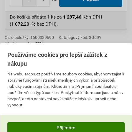
Do košíku přidáte
1 ks
za
1 297,46
Kč
s DPH
(
1 072,28
Kč
bez DPH).
Číslo položky:
1500039690
Katalogový kód: 3G69Y
Výrobky značky:
TEM
Používáme cookies pro lepší zážitek z
nákupu
Informace o ceně
Na webu argos.cz používáme soubory cookies, abychom zajistili
správné fungování stránek, měřili jejich výkon a přizpůsobili
Aktuální prodejní cena po slevě 9% z ceníkové ceny
nabídky vašim zájmům. Kliknutím na „Přijímám“ souhlasíte s
použitím všech typů cookies. Poskytnuté informace jsou u nás v
1 072,28 Kč
1 297,46 Kč
bezpečí a toto nastavení navíc můžete kdykoliv upravit nebo
bez DPH za ks
s DPH za ks
vypnout.
Nejnižší prodejní cena v době 30 dnů před
poskytnutím slevy
Přijímám
1 090,66 Kč
1 319,70 Kč