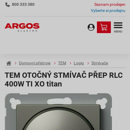
800 333 380
Seznam prodejen
Vyberte si prodejnu
MENU
Domovní přístroje
TEM
Logiq
Stmívače
TEM OTOČNÝ STMÍVAČ PŘEP RLC
400W TI XO titan