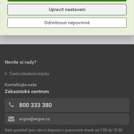
bez DPH za ks
s DPH za ks
Upravit nastavení
Hodnocení
Odmítnout nepovinné
0,0
Nevíte si rady?
hodnotilo 0 uživatelů
Často kladené otázky
0x
Kontaktujte naše
0x
Zákaznické centrum
0x
0x
800 333 380
0x
argos@argos.cz
Přidávat hodnocení může pouze přihlášený uživatel.
Naši operátoři jsou vám k dispozici v pracovních dnech od 7:00 do 15:30