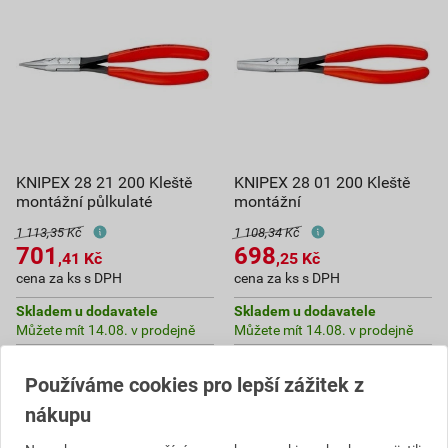
KNIPEX 28 21 200 Kleště
KNIPEX 28 01 200 Kleště
montážní půlkulaté
montážní
1 113,35 Kč
1 108,34 Kč
701
698
,41
Kč
,25
Kč
cena za ks s DPH
cena za ks s DPH
Skladem u dodavatele
Skladem u dodavatele
Můžete mít 14.08. v prodejně
Můžete mít 14.08. v prodejně
ks
ks
Používáme cookies pro lepší zážitek z
nákupu
Do košíku
Do košíku