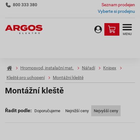
800 333 380
Seznam prodejen
Vyberte si prodejnu
MENU
Hromosvod, instalační mat.
Nářadí
Knipex
Kleště pro uchopení
Montážní kleště
Montážní kleště
Řadit podle:
Doporučujeme
Nejnižší ceny
Nejvyšší ceny