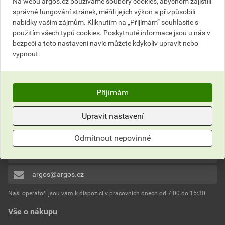
Na webu argos.cz používáme soubory cookies, abychom zajistili
701,41
Kč
celkem s DPH
698,25
Kč
celkem s DPH
správné fungování stránek, měřili jejich výkon a přizpůsobili
nabídky vašim zájmům. Kliknutím na „Přijímám“ souhlasíte s
použitím všech typů cookies. Poskytnuté informace jsou u nás v
bezpečí a toto nastavení navíc můžete kdykoliv upravit nebo
vypnout.
Nevíte si rady?
Přijímám
Často kladené otázky
Upravit nastavení
Kontaktujte naše
Zákaznické centrum
Odmítnout nepovinné
800 333 380
argos@argos.cz
Naši operátoři jsou vám k dispozici v pracovních dnech od 7:00 do 15:30
Vše o nákupu