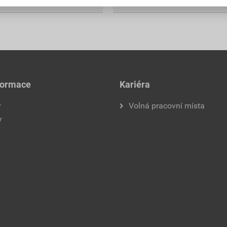
formace
Kariéra
y
Volná pracovní místa
y