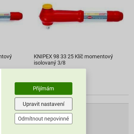
ntový
KNIPEX 98 33 25 Klíč momentový
isolovaný 3/8
14 633,72 Kč
9 219
,24
Kč
Přijímám
cena za ks s DPH
Aktuálně vyprodáno
Upravit nastavení
Odmítnout nepovinné