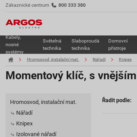
Zákaznické centrum
800 333 380
Kabely,
Světelná
Slaboproudá
Domovní
nosné
technika
technika
přístroje
systémy
Hromosvod, instalační mat.
Nářadí
Knipex
Momentový klíč, s vnějším
Řadit podle:
Hromosvod, instalační mat.
Nářadí
Knipex
Izolované nářadí