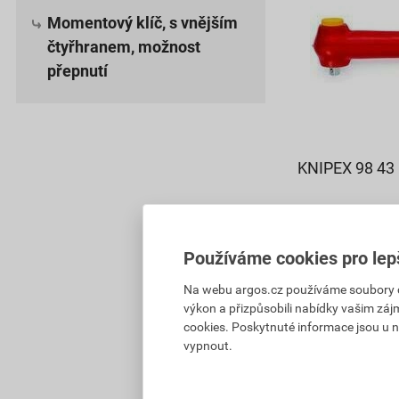
Momentový klíč, s vnějším
čtyřhranem, možnost
přepnutí
KNIPEX 98 43 
15 209,80 Kč
9 582
,17
K
Používáme cookies pro lep
cena za ks s D
Na webu argos.cz používáme soubory coo
Aktuálně vypro
výkon a přizpůsobili nabídky vašim záj
cookies. Poskytnuté informace jsou u n
vypnout.