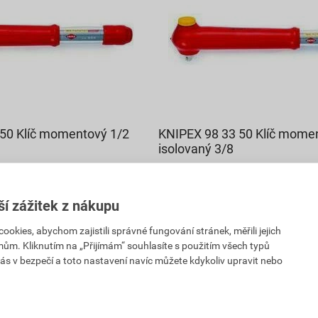
50 Klíč momentový 1/2
KNIPEX 98 33 50 Klíč mome
isolovaný 3/8
15 209,80 Kč
9 582
č
,17
Kč
ší zážitek z nákupu
PH
cena za ks s DPH
kies, abychom zajistili správné fungování stránek, měřili jejich
dáno
Aktuálně vyprodáno
mům. Kliknutím na „Přijímám“ souhlasíte s použitím všech typů
ás v bezpečí a toto nastavení navíc můžete kdykoliv upravit nebo