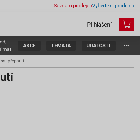
Seznam prodejen
Vyberte si prodejnu
Přihlášení
od,
AKCE
TÉMATA
UDÁLOSTI
í mat.
ost přepnutí
utí