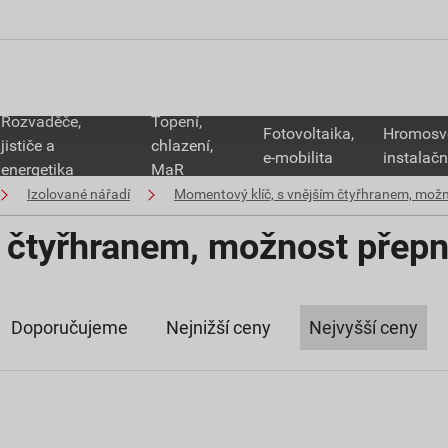
Rozvaděče,
Topení,
Fotovoltaika,
Hromosv
jističe a
chlazení,
e-mobilita
instalačn
energetika
MaR
Izolované nářadí
Momentový klíč, s vnějším čtyřhranem, možn
 čtyřhranem, možnost přepn
Doporučujeme
Nejnižší ceny
Nejvyšší ceny