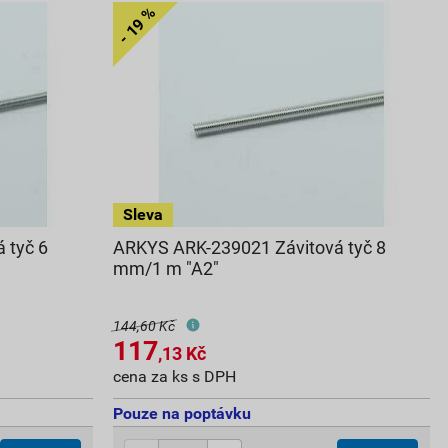
 tyč 6
ARKYS ARK-239021 Závitová tyč 8
mm/1 m "A2"
144,60 Kč
117
,13
Kč
cena za ks s DPH
Pouze na poptávku