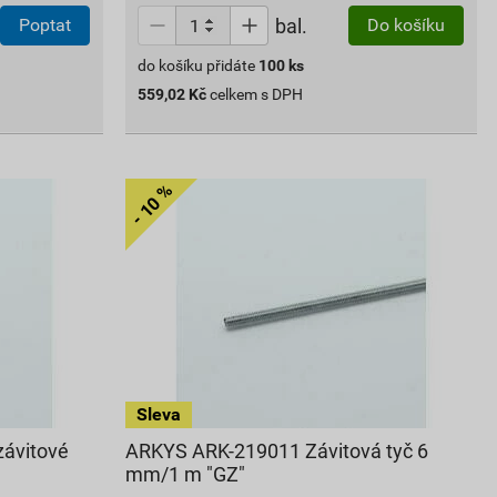
bal.
Poptat
Do košíku
do košíku přidáte
100
ks
559,02
Kč
celkem s DPH
ávitové
ARKYS ARK-219011 Závitová tyč 6
mm/1 m "GZ"