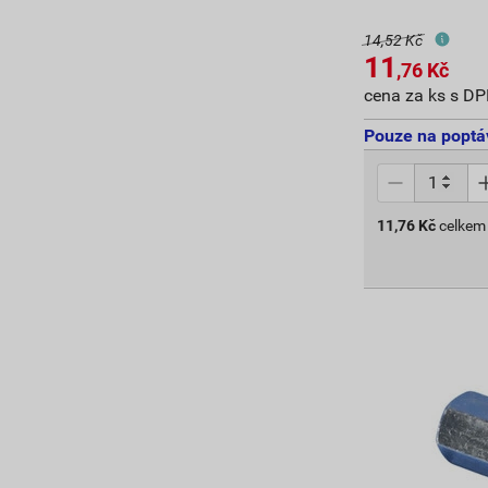
14,52 Kč
11
,76
Kč
cena za ks s D
Pouze na poptá
11,76
Kč
celkem