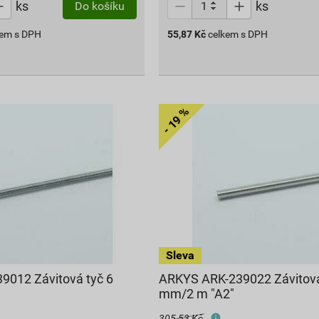
ks
ks
Do košíku
kem s DPH
55,87
Kč
celkem s DPH
9012 Závitová tyč 6
ARKYS ARK-239022 Závitová
mm/2 m "A2"
305,53 Kč