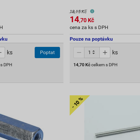
18,15 Kč
14
,70
Kč
PH
cena za ks s DPH
vku
Pouze na poptávku
ks
ks
Poptat
 s DPH
14,70
Kč
celkem s DPH