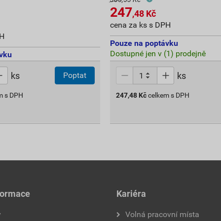
247
,48
Kč
cena za ks s DPH
PH
Pouze na poptávku
Dostupné jen v (1) prodejně
vku
ks
ks
Poptat
m s DPH
247,48
Kč
celkem s DPH
formace
Kariéra
y
Volná pracovní místa