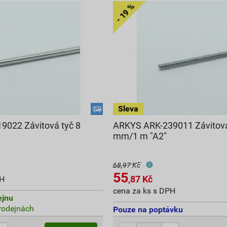
9022 Závitová tyč 8
ARKYS ARK-239011 Závitová
mm/1 m "A2"
68,97 Kč
55
,87
Kč
PH
cena za ks s DPH
ejnu
rodejnách
Pouze na poptávku