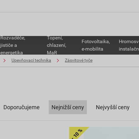
Rozvaděče,
Topení,
Fotovoltaika,
Hromosv
jističe a
chlazení,
e-mobilita
instalačn
energetika
MaR
Upevňovací technika
Zásvitové tyče
Doporučujeme
Nejnižší ceny
Nejvyšší ceny