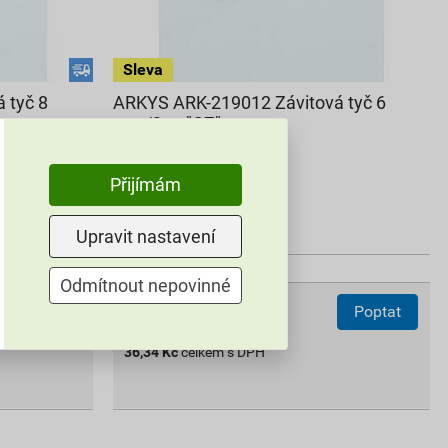
 tyč 8
ARKYS ARK-219012 Závitová tyč 6
mm/2 m "GZ"
40,38 Kč
Přijímám
36
,34
Kč
cena za ks s DPH
Upravit nastavení
Pouze na poptávku
Odmítnout nepovinné
ks
Do košíku
Poptat
36,34
Kč
celkem s DPH