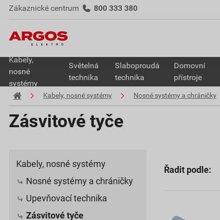
Zákaznické centrum
800 333 380
Kabely,
Světelná
Slaboproudá
Domovní
nosné
technika
technika
přístroje
systémy
Kabely, nosné systémy
Nosné systémy a chráničky
Zásvitové tyče
Kabely, nosné systémy
Řadit podle:
Nosné systémy a chráničky
Upevňovací technika
Zásvitové tyče