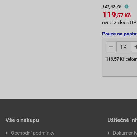
147,62 Kč
119
,57
Kč
cena za ks s D
Pouze na poptá
119,57
Kč
celke
Vše o nákupu
Užitečné in
Obchodní podmínky
Dokument