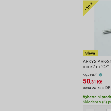
ARKYS ARK-21
mm/2 m "GZ"
55,91 Kč
50
,31
Kč
cena za ks s D
Vyberte si prod
Skladem v (6) p