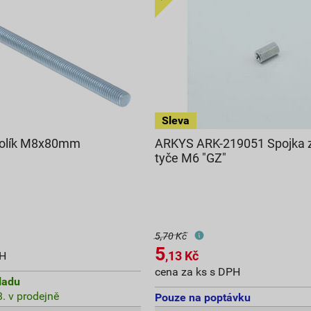
 kolík M8x80mm
ARKYS ARK-219051 Spojka z
tyče M6 "GZ"
5,70 Kč
5
,13
Kč
PH
cena za ks s DPH
ladu
. v prodejně
Pouze na poptávku