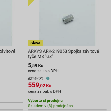
ávitové
ARKYS ARK-219053 Spojka závitové
tyče M8 "GZ"
5
,59
Kč
cena za ks s DPH
621,24 Kč
559
,02
Kč
cena za bal. s DPH
Vyberte si prodejnu
Skladem v (8) prodejnách