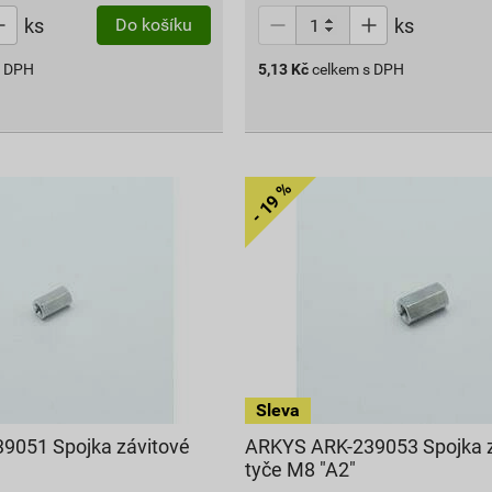
ks
ks
Do košíku
s DPH
5,13
Kč
celkem s DPH
9051 Spojka závitové
ARKYS ARK-239053 Spojka z
tyče M8 "A2"