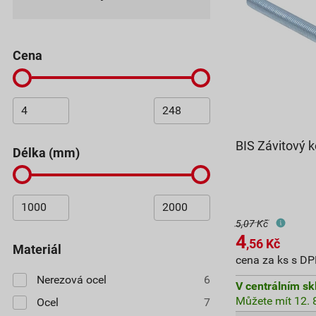
cena
BIS Závitový
Délka (mm)
5,07 Kč
4
,56
Kč
Materiál
cena za ks s D
Nerezová ocel
6
V centrálním sk
Můžete mít 12. 8
Ocel
7