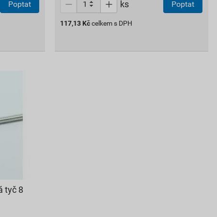
ks
Poptat
Poptat
117,13
Kč
celkem s DPH
 tyč 8