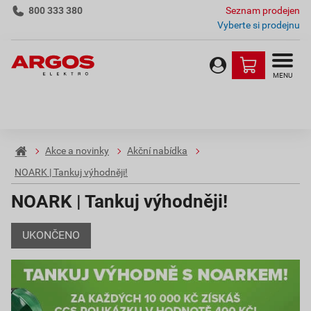
800 333 380
Seznam prodejen
Vyberte si prodejnu
MENU
Akce a novinky
Akční nabídka
NOARK | Tankuj výhodněji!
NOARK | Tankuj výhodněji!
UKONČENO