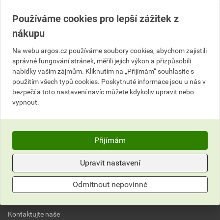
Každých 10 000 Kč = poukázka v hodnotě 400 Kč na
Používáme cookies pro lepší zážitek z
tankování.
nákupu
Hodnota nákupu je uvedena bez DPH.
Maximálně 10 poukazů na zákazníka – jedno IČO.
Na webu argos.cz používáme soubory cookies, abychom zajistili
správné fungování stránek, měřili jejich výkon a přizpůsobili
POUKAZY SE BUDOU ROZDÁVAT PO SKONČENÍ
nabídky vašim zájmům. Kliknutím na „Přijímám“ souhlasíte s
použitím všech typů cookies. Poskytnuté informace jsou u nás v
PRODEJNÍ AKCE, DLE KONEČNÉHO OBRATU V MĚSÍCI
bezpečí a toto nastavení navíc můžete kdykoliv upravit nebo
ČERVNU 2026.
vypnout.
NEPROPÁSNĚTĚ TUHLE AKCI A TANKUJTE LEVNĚJI!
Prodejní akce trvá od 1.6.2026 do 30.6.2026.
Přijímám
Upravit nastavení
Nevíte si rady?
Odmítnout nepovinné
Často kladené otázky
Kontaktujte naše