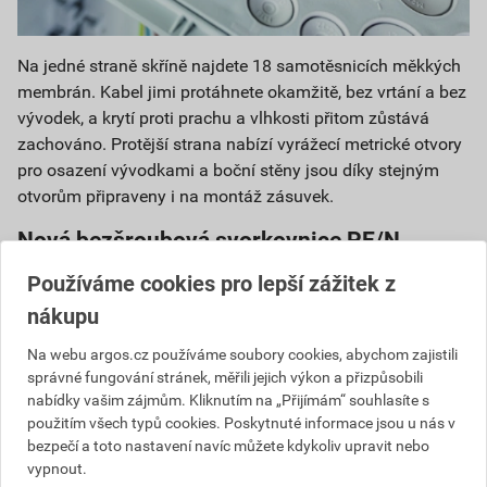
Na jedné straně skříně najdete 18 samotěsnicích měkkých
membrán. Kabel jimi protáhnete okamžitě, bez vrtání a bez
vývodek, a krytí proti prachu a vlhkosti přitom zůstává
zachováno. Protější strana nabízí vyrážecí metrické otvory
pro osazení vývodkami a boční stěny jsou díky stejným
otvorům připraveny i na montáž zásuvek.
Nová bezšroubová svorkovnice PE/N
Používáme cookies pro lepší zážitek z
nákupu
Na webu argos.cz používáme soubory cookies, abychom zajistili
správné fungování stránek, měřili jejich výkon a přizpůsobili
nabídky vašim zájmům. Kliknutím na „Přijímám“ souhlasíte s
použitím všech typů cookies. Poskytnuté informace jsou u nás v
bezpečí a toto nastavení navíc můžete kdykoliv upravit nebo
vypnout.