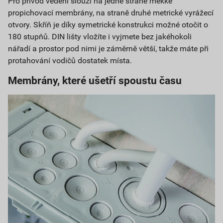
Pro přívod vedení slouží na jedné straně měkké
propichovací membrány, na straně druhé metrické vyrážecí
otvory. Skříň je díky symetrické konstrukci možné otočit o
180 stupňů. DIN lišty vložíte i vyjmete bez jakéhokoli
nářadí a prostor pod nimi je záměrně větší, takže máte při
protahování vodičů dostatek místa.
Membrány, které ušetří spoustu času