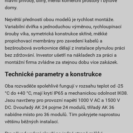
hlavní přívody, dílny, menší komerční prostory i bytové
domy.
Největší předností obou modelů je rychlost montáže.
Variabilní dvířka s jednoduchou výměnou, rychloupínací
šrouby víka, symetrická konstrukce skříně, měkké
propichovací membrány pro zavedení kabelů a
bezšroubová svorkovnice dělají z instalace plynulou práci
bez zdržování. Investor ušetří na nákladech za práci a
montážní firma zvládne za stejnou dobu více zakázek.
Technické parametry a konstrukce
Oba rozvaděče spolehlivě fungují v rozsahu teplot od -25
°C do +40 °C, mají krytí IP65 a mechanickou odolnost IK08.
Jsou navrženy pro provozní napětí 1000 V AC a 1500 V
DC. Dvouřadý AK 24 pojme 24 modulů, třířadý AK 36
nabídne místo pro 36 modulů. Tím pokryjete naprostou
většinu běžných instalací.