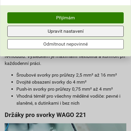
Přijímám
Upravit nastavení
Svorkovnice kombinuje osvědčenou šroubovou
technologii, moderní push-in připojení a praktické ovládací
Odmítnout nepovinné
páčky na
N-modulu. Výsledkem je maximální flexibilita a komfort při
každodenní práci.
Šroubové svorky pro průřezy 2,5 mm² až 16 mm²
Dvojité obsazení svorky do 4 mm²
Push-in svorky pro průřezy 0,75 mm² až 4 mm²
Vhodná téměř pro všechny měděné vodiče: pevné i
slaněné, s dutinkami i bez nich
Držáky pro svorky WAGO 221