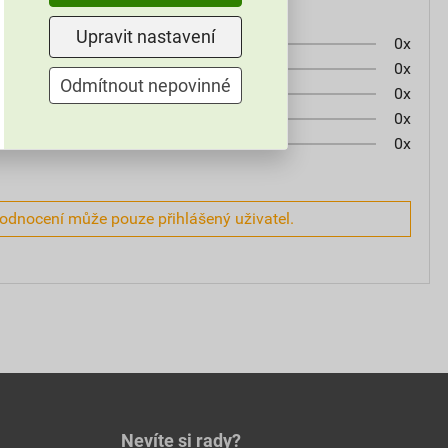
Upravit nastavení
0x
0x
Odmítnout nepovinné
0x
0x
0x
hodnocení může pouze přihlášený uživatel.
Nevíte si rady?