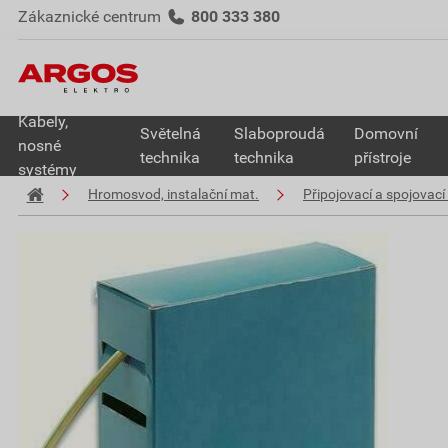
Zákaznické centrum
800 333 380
Kabely,
Světelná
Slaboproudá
Domovní
nosné
technika
technika
přístroje
systémy
Hromosvod, instalační mat.
Připojovací a spojovací 