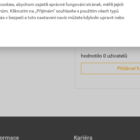
kies, abychom zajistili správné fungování stránek, měřili jejich
m)
mům. Kliknutím na „Přijímám“ souhlasíte s použitím všech typů
0,0
ás v bezpečí a toto nastavení navíc můžete kdykoliv upravit nebo
hodnotilo 0 uživatelů
Přidávat 
formace
Kariéra