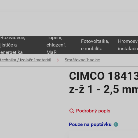
Rozvaděče,
Topení,
Fotovoltaika,
Hromosv
jističe a
chlazení,
e-mobilita
instalačn
energetika
MaR
technika / izolační materiál
Smršťovací hadice
CIMCO 184136
z-ž 1 - 2,5 m
Podrobný popis
Pouze na poptávku