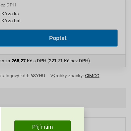
bez DPH
 Kč za ks
 Kč za bal.
Poptat
 ks
za
268,27
Kč
s DPH (
221,71
Kč
bez DPH).
atalogový kód: 6SYHU
Výrobky značky:
CIMCO
Přijímám