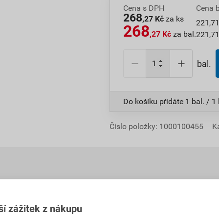
Cena s DPH
Cena 
268
,27 Kč
za ks
221,71
268
,27 Kč
za bal.
221,71
bal.
Do košíku přidáte
1 bal. / 1
Číslo položky:
1000100455
K
ší zážitek z nákupu
Hodnocení