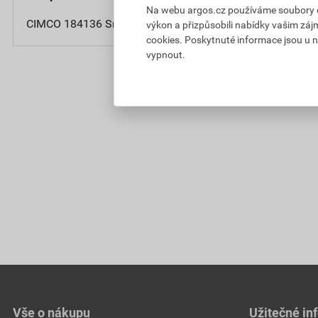
Na webu argos.cz používáme soubory coo
CIMCO 184136 Smršťovací návlek 2:1 z-ž 1 - 2,5 mm (15 
výkon a přizpůsobili nabídky vašim záj
cookies. Poskytnuté informace jsou u n
vypnout.
Vše o nákupu
Užitečné in