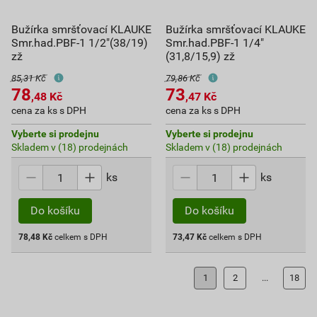
Bužírka smršťovací KLAUKE
Bužírka smršťovací KLAUKE
Smr.had.PBF-1 1/2"(38/19)
Smr.had.PBF-1 1/4"
zž
(31,8/15,9) zž
85,31 Kč
79,86 Kč
78
73
,48
Kč
,47
Kč
cena za ks s DPH
cena za ks s DPH
Vyberte si prodejnu
Vyberte si prodejnu
Skladem v (18) prodejnách
Skladem v (18) prodejnách
ks
ks
Do košíku
Do košíku
78,48
Kč
celkem s DPH
73,47
Kč
celkem s DPH
1
2
...
18