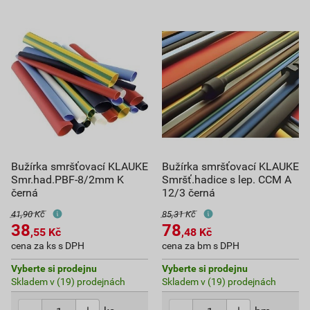
Bužírka smršťovací KLAUKE
Bužírka smršťovací KLAUKE
Smr.had.PBF-8/2mm K
Smršť.hadice s lep. CCM A
černá
12/3 černá
41,90 Kč
85,31 Kč
38
78
,55
Kč
,48
Kč
cena za ks s DPH
cena za bm s DPH
Vyberte si prodejnu
Vyberte si prodejnu
Skladem v (19) prodejnách
Skladem v (19) prodejnách