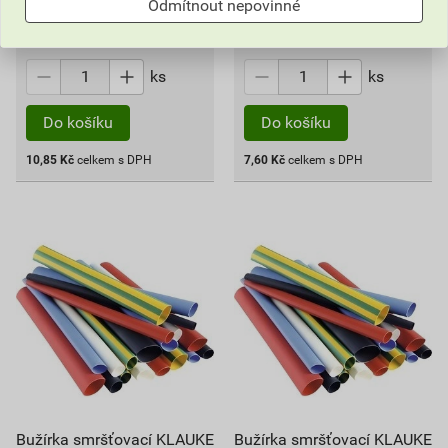
Odmítnout nepovinné
Vyberte si prodejnu
Vyberte si prodejnu
Skladem v (19) prodejnách
Skladem v (19) prodejnách
ks
ks
Do košíku
Do košíku
10,85
Kč
celkem s DPH
7,60
Kč
celkem s DPH
Bužírka smršťovací KLAUKE
Bužírka smršťovací KLAUKE