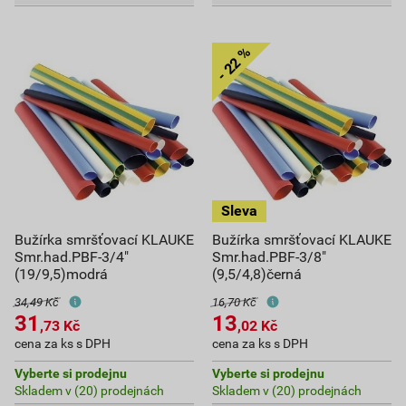
Bužírka smršťovací KLAUKE
Bužírka smršťovací KLAUKE
Smr.had.PBF-3/4"
Smr.had.PBF-3/8"
(19/9,5)modrá
(9,5/4,8)černá
34,49 Kč
16,70 Kč
31
13
,73
Kč
,02
Kč
cena za ks s DPH
cena za ks s DPH
Vyberte si prodejnu
Vyberte si prodejnu
Skladem v (20) prodejnách
Skladem v (20) prodejnách