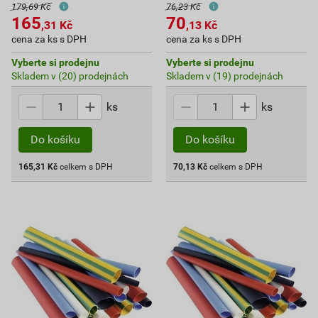
179,69 Kč
76,23 Kč
165
70
,31
Kč
,13
Kč
cena za ks s DPH
cena za ks s DPH
Vyberte si prodejnu
Vyberte si prodejnu
Skladem v (20) prodejnách
Skladem v (19) prodejnách
ks
ks
Do košíku
Do košíku
165,31
Kč
celkem s DPH
70,13
Kč
celkem s DPH