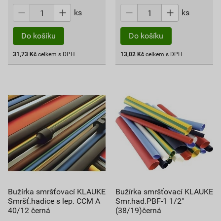
ks
ks
Do košíku
Do košíku
31,73
Kč
celkem s DPH
13,02
Kč
celkem s DPH
Bužírka smršťovací KLAUKE
Bužírka smršťovací KLAUKE
Smršť.hadice s lep. CCM A
Smr.had.PBF-1 1/2"
40/12 černá
(38/19)černá