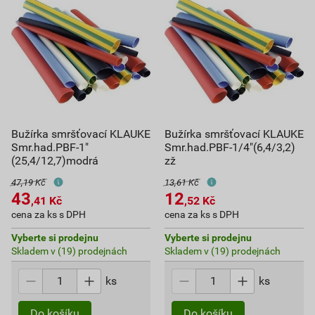
Bužírka smršťovací KLAUKE
Bužírka smršťovací KLAUKE
Smr.had.PBF-1"
Smr.had.PBF-1/4"(6,4/3,2)
(25,4/12,7)modrá
zž
47,19 Kč
13,61 Kč
43
12
,41
Kč
,52
Kč
cena za ks s DPH
cena za ks s DPH
Vyberte si prodejnu
Vyberte si prodejnu
Skladem v (19) prodejnách
Skladem v (19) prodejnách
ks
ks
Do košíku
Do košíku