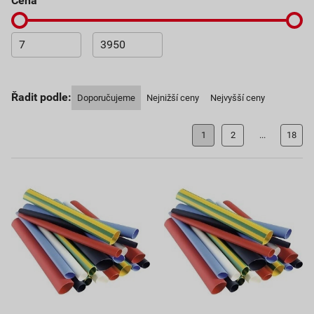
cena
Řadit podle:
Doporučujeme
Nejnižší ceny
Nejvyšší ceny
1
2
...
18