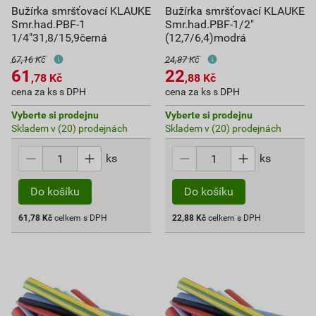
Bužírka smršťovací KLAUKE
Bužírka smršťovací KLAUKE
Smr.had.PBF-1
Smr.had.PBF-1/2"
1/4"31,8/15,9černá
(12,7/6,4)modrá
67,16 Kč
24,87 Kč
61
22
,78
Kč
,88
Kč
cena za ks s DPH
cena za ks s DPH
Vyberte si prodejnu
Vyberte si prodejnu
Skladem v (20) prodejnách
Skladem v (20) prodejnách
ks
ks
Do košíku
Do košíku
61,78
Kč
celkem s DPH
22,88
Kč
celkem s DPH