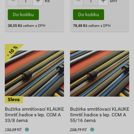
ks
bm
Do košíku
Do košíku
38,55
Kč
celkem s DPH
78,48
Kč
celkem s DPH
Bužírka smršťovací KLAUKE
Bužírka smršťovací KLAUKE
Smršť.hadice s lep. CCM A
Smršť.hadice s lep. CCM A
33/8 černá
55/16 černá
150,28 Kč
208,73 Kč