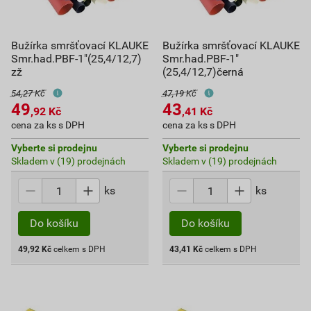
Bužírka smršťovací KLAUKE
Bužírka smršťovací KLAUKE
Smr.had.PBF-1"(25,4/12,7)
Smr.had.PBF-1"
zž
(25,4/12,7)černá
54,27 Kč
47,19 Kč
49
43
,92
Kč
,41
Kč
cena za ks s DPH
cena za ks s DPH
Vyberte si prodejnu
Vyberte si prodejnu
Skladem v (19) prodejnách
Skladem v (19) prodejnách
ks
ks
Do košíku
Do košíku
49,92
Kč
celkem s DPH
43,41
Kč
celkem s DPH