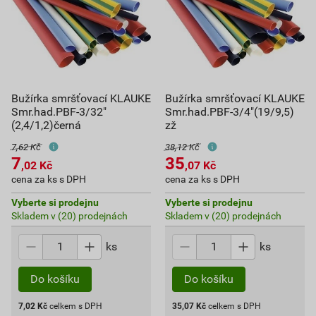
Bužírka smršťovací KLAUKE
Bužírka smršťovací KLAUKE
Smr.had.PBF-3/32"
Smr.had.PBF-3/4"(19/9,5)
(2,4/1,2)černá
zž
7,62 Kč
38,12 Kč
7
35
,02
Kč
,07
Kč
cena za ks s DPH
cena za ks s DPH
Vyberte si prodejnu
Vyberte si prodejnu
Skladem v (20) prodejnách
Skladem v (20) prodejnách
ks
ks
Do košíku
Do košíku
7,02
Kč
celkem s DPH
35,07
Kč
celkem s DPH