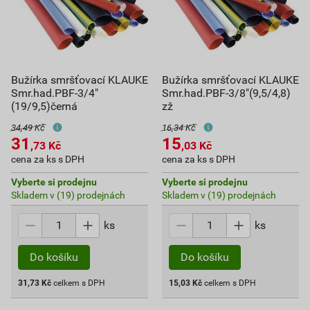
Bužírka smršťovací KLAUKE
Bužírka smršťovací KLAUKE
Smr.had.PBF-3/4"
Smr.had.PBF-3/8"(9,5/4,8)
(19/9,5)černá
zž
34,49 Kč
16,34 Kč
31
15
,73
Kč
,03
Kč
cena za ks s DPH
cena za ks s DPH
Vyberte si prodejnu
Vyberte si prodejnu
Skladem v (19) prodejnách
Skladem v (19) prodejnách
ks
ks
Do košíku
Do košíku
31,73
Kč
celkem s DPH
15,03
Kč
celkem s DPH