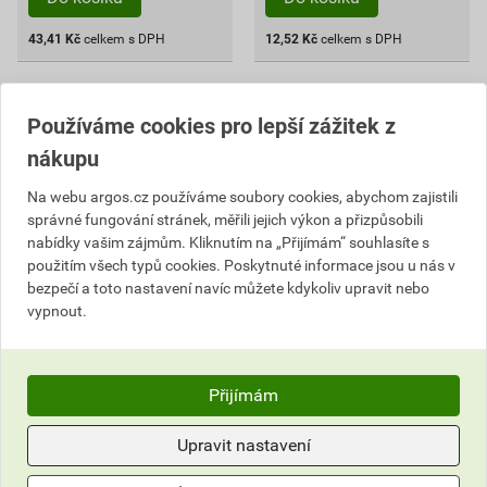
43,41
Kč
celkem s DPH
12,52
Kč
celkem s DPH
Používáme cookies pro lepší zážitek z
nákupu
Na webu argos.cz používáme soubory cookies, abychom zajistili
správné fungování stránek, měřili jejich výkon a přizpůsobili
nabídky vašim zájmům. Kliknutím na „Přijímám“ souhlasíte s
použitím všech typů cookies. Poskytnuté informace jsou u nás v
bezpečí a toto nastavení navíc můžete kdykoliv upravit nebo
vypnout.
Bužírka smršťovací KLAUKE
Bužírka smršťovací KLAUKE
Smr.had.PBF-1/4"
Smr.had.PBF-1/8"
(6,4/3,2)černá
(3,2/1,6)modrá
Přijímám
11,80 Kč
8,26 Kč
10
7
Upravit nastavení
,85
Kč
,60
Kč
cena za ks s DPH
cena za ks s DPH