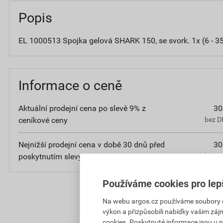
Popis
EL 1000513 Spojka gelová SHARK 150, se svork. 1x (6 - 35
Informace o ceně
Aktuální prodejní cena po slevě 9% z
30
ceníkové ceny
bez D
Nejnižší prodejní cena v době 30 dnů před
30
poskytnutím slevy
bez D
Používáme cookies pro lep
Na webu argos.cz používáme soubory coo
výkon a přizpůsobili nabídky vašim záj
cookies. Poskytnuté informace jsou u n