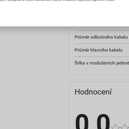
S připojovacím příslušens
Jmenovité napětí U0/U (U
Průměr odbočného kabelu
Průměr hlavního kabelu
Šířka v modulárních jedno
Hodnocení
0,0