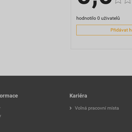
hodnotilo 0 uživatelů
Přidávat 
formace
Kariéra
y
Volná pracovní místa
y