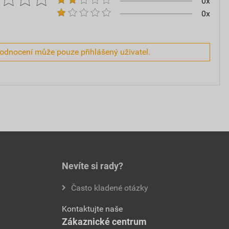
0x
0x
hodnocení může pouze přihlášený uživatel.
Nevíte si rady?
Často kladené otázky
Kontaktujte naše
Zákaznické centrum