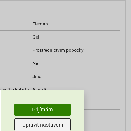
Eleman
Gel
Prostřednictvím pobočky
Ne
Jiné
lavního kabelu
6 mm²
odbočky
2.5 mm²
Přijímám
1
Upravit nastavení
ví
Ne