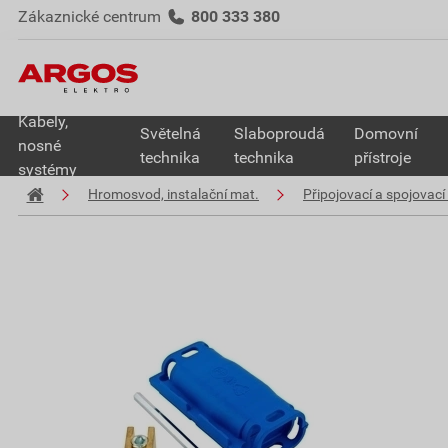
Zákaznické centrum
800 333 380
Kabely,
Světelná
Slaboproudá
Domovní
nosné
technika
technika
přístroje
systémy
Hromosvod, instalační mat.
Připojovací a spojovací 