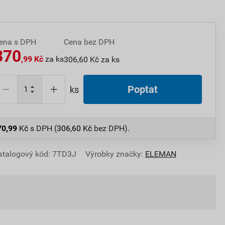
ena s DPH
Cena bez DPH
370
,99 Kč
za ks
306,60 Kč za ks
Poptat
ks
70,99
Kč
s DPH (
306,60
Kč
bez DPH).
atalogový kód: 7TD3J
Výrobky značky:
ELEMAN