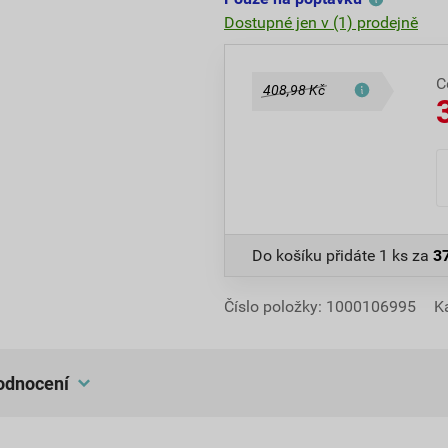
Dostupné jen v (1) prodejně
C
408,98 Kč
Do košíku přidáte
1 ks
za
3
Číslo položky:
1000106995
K
hodnocení