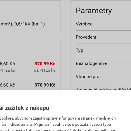
Parametry
mm²), 0,6/1kV (bal.1)
Výrobce
Provedení
Typ
Bezhalogenové
6,60 Kč
370,99 Kč
PH za ks
s DPH za ks
Vhodné pro
6,60 Kč
370,99 Kč
Jmenovitý průřez vodiče h
PH za ks
s DPH za ks
Jmenovitý průřez vodiče 
ší zážitek z nákupu
Počet vodičů
kies, abychom zajistili správné fungování stránek, měřili jejich
mům. Kliknutím na „Přijímám“ souhlasíte s použitím všech typů
Schválení těžebního odvět
ás v bezpečí a toto nastavení navíc můžete kdykoliv upravit nebo