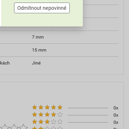
Odmítnout nepovinné
tvím
Šroubový konektor
m)
0,6/1 (1,2) kV
7 mm
15 mm
tkách
Jiné
0x
0x
0x