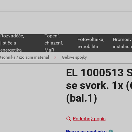
Rozvaděče,
Topení,
Fotovoltaika,
Hromosv
jističe a
chlazení,
e-mobilita
instalačn
energetika
MaR
technika / izolační materiál
Gelové spojky
EL 1000513 S
se svork. 1x 
(bal.1)
Podrobný popis
Pouze na poptávku