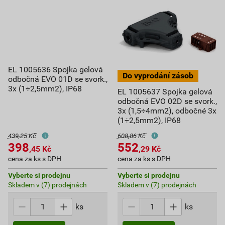
EL 1005636 Spojka gelová
odbočná EVO 01D se svork.,
3x (1÷2,5mm2), IP68
EL 1005637 Spojka gelová
odbočná EVO 02D se svork.,
3x (1,5÷4mm2), odbočné 3x
(1÷2,5mm2), IP68
439,25 Kč
608,86 Kč
398
552
,45
Kč
,29
Kč
cena za ks s DPH
cena za ks s DPH
Vyberte si prodejnu
Vyberte si prodejnu
Skladem v (7) prodejnách
Skladem v (7) prodejnách
ks
ks