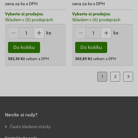
cena za ks s DPH
cena za ks s DPH
Vyberte si prodejnu
Vyberte si prodejnu
Skladem v (6) prodejnách
Skladem v (6) prodejnách
ks
ks
Do košíku
Do košíku
583,30
Kč
celkem s DPH
365,89
Kč
celkem s DPH
1
2
3
Nevíte si rady?
Často kladené otázky
Kontaktujte naše