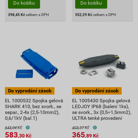
Do košíku
Do košíku
398,45
Kč
celkem s DPH
552,29
Kč
celkem s DPH
EL 1000532 Spojka gelová
EL 1005430 Spojka gelová
SHARK 410, bez svork., se
LEDJOY IP68 (balení 1ks),
separ., 2-4x (2,5-10mm2),
se svork., 3x (0,5÷1,5mm2),
0,6/1kV (bal.1)
ULTRA tenké provedení
643,04 Kč
403,37 Kč
583
365
,30
Kč
,89
Kč