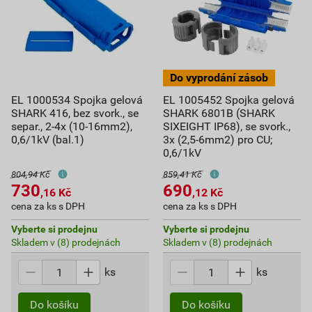
EL 1000534 Spojka gelová
EL 1005452 Spojka gelová
SHARK 416, bez svork., se
SHARK 6801B (SHARK
separ., 2-4x (10-16mm2),
SIXEIGHT IP68), se svork.,
0,6/1kV (bal.1)
3x (2,5-6mm2) pro CU;
0,6/1kV
804,94 Kč
859,41 Kč
730
690
,16
Kč
,12
Kč
cena za ks s DPH
cena za ks s DPH
Vyberte si prodejnu
Vyberte si prodejnu
Skladem v (8) prodejnách
Skladem v (8) prodejnách
ks
ks
Do košíku
Do košíku