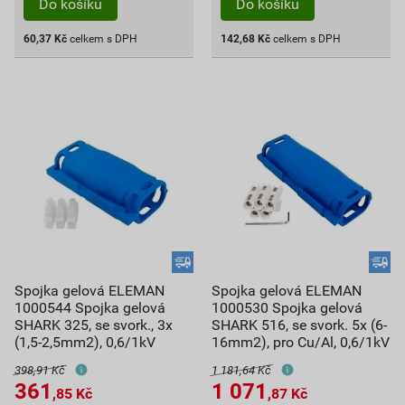
Do košíku
Do košíku
60,37
Kč
celkem s DPH
142,68
Kč
celkem s DPH
Spojka gelová ELEMAN
Spojka gelová ELEMAN
1000544 Spojka gelová
1000530 Spojka gelová
SHARK 325, se svork., 3x
SHARK 516, se svork. 5x (6-
(1,5-2,5mm2), 0,6/1kV
16mm2), pro Cu/Al, 0,6/1kV
398,91 Kč
1 181,64 Kč
361
1 071
,85
Kč
,87
Kč