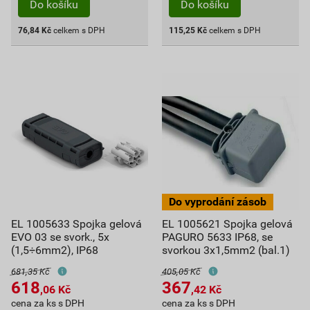
Do košíku
Do košíku
76,84
Kč
celkem s DPH
115,25
Kč
celkem s DPH
EL 1005633 Spojka gelová
EL 1005621 Spojka gelová
EVO 03 se svork., 5x
PAGURO 5633 IP68, se
(1,5÷6mm2), IP68
svorkou 3x1,5mm2 (bal.1)
681,35 Kč
405,05 Kč
618
367
,06
Kč
,42
Kč
cena za ks s DPH
cena za ks s DPH