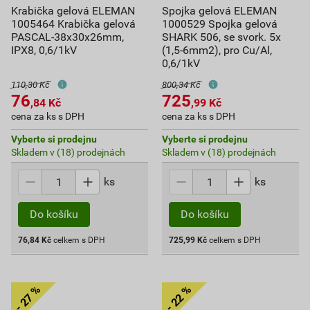
Krabička gelová ELEMAN
Spojka gelová ELEMAN
1005464 Krabička gelová
1000529 Spojka gelová
PASCAL-38x30x26mm,
SHARK 506, se svork. 5x
IPX8, 0,6/1kV
(1,5-6mm2), pro Cu/Al,
0,6/1kV
110,30 Kč
800,34 Kč
76
725
,84
Kč
,99
Kč
cena za ks s DPH
cena za ks s DPH
Vyberte si prodejnu
Vyberte si prodejnu
Skladem v (18) prodejnách
Skladem v (18) prodejnách
ks
ks
Do košíku
Do košíku
76,84
Kč
celkem s DPH
725,99
Kč
celkem s DPH