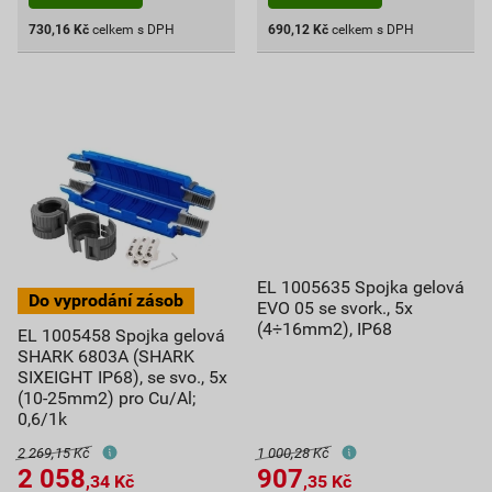
730,16
Kč
celkem s DPH
690,12
Kč
celkem s DPH
EL 1005635 Spojka gelová
EVO 05 se svork., 5x
(4÷16mm2), IP68
EL 1005458 Spojka gelová
SHARK 6803A (SHARK
SIXEIGHT IP68), se svo., 5x
(10-25mm2) pro Cu/Al;
0,6/1k
2 269,15 Kč
1 000,28 Kč
2 058
907
,34
Kč
,35
Kč