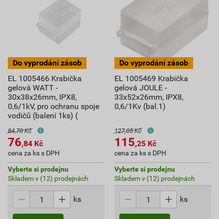
EL 1005466 Krabička
EL 1005469 Krabička
gelová WATT -
gelová JOULE -
30x38x26mm, IPX8,
33x52x26mm, IPX8,
0,6/1kV, pro ochranu spoje
0,6/1Kv (bal.1)
vodičů (balení 1ks) (
84,70 Kč
127,05 Kč
76
115
,84
Kč
,25
Kč
cena za ks s DPH
cena za ks s DPH
Vyberte si prodejnu
Vyberte si prodejnu
Skladem v (12) prodejnách
Skladem v (12) prodejnách
ks
ks