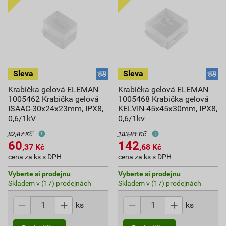
Krabička gelová ELEMAN
Krabička gelová ELEMAN
1005462 Krabička gelová
1005468 Krabička gelová
ISAAC-30x24x23mm, IPX8,
KELVIN-45x45x30mm, IPX8,
0,6/1kV
0,6/1kv
82,87 Kč
183,81 Kč
60
142
,37
Kč
,68
Kč
cena za ks s DPH
cena za ks s DPH
Vyberte si prodejnu
Vyberte si prodejnu
Skladem v (17) prodejnách
Skladem v (17) prodejnách
ks
ks