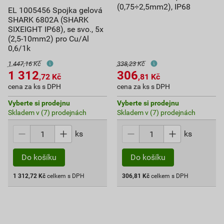
(0,75÷2,5mm2), IP68
EL 1005456 Spojka gelová
SHARK 6802A (SHARK
SIXEIGHT IP68), se svo., 5x
(2,5-10mm2) pro Cu/Al
0,6/1k
1 447,16 Kč
338,23 Kč
1 312
306
,72
Kč
,81
Kč
cena za ks s DPH
cena za ks s DPH
Vyberte si prodejnu
Vyberte si prodejnu
Skladem v (7) prodejnách
Skladem v (7) prodejnách
ks
ks
Do košíku
Do košíku
1 312,72
Kč
celkem s DPH
306,81
Kč
celkem s DPH