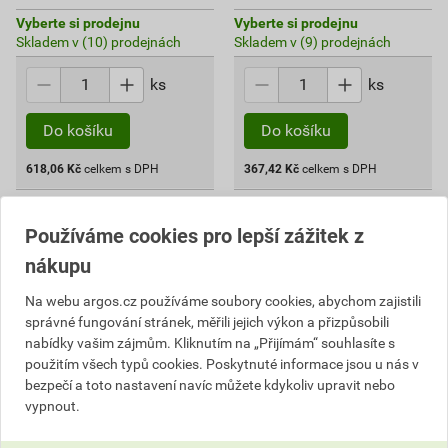
Vyberte si prodejnu
Vyberte si prodejnu
Skladem v (10) prodejnách
Skladem v (9) prodejnách
ks
ks
Do košíku
Do košíku
618,06
Kč
celkem s DPH
367,42
Kč
celkem s DPH
Používáme cookies pro lepší zážitek z
nákupu
Na webu argos.cz používáme soubory cookies, abychom zajistili
správné fungování stránek, měřili jejich výkon a přizpůsobili
nabídky vašim zájmům. Kliknutím na „Přijímám“ souhlasíte s
použitím všech typů cookies. Poskytnuté informace jsou u nás v
bezpečí a toto nastavení navíc můžete kdykoliv upravit nebo
vypnout.
EL 1005634 Spojka gelová
EL 1000514 Spojka gelová