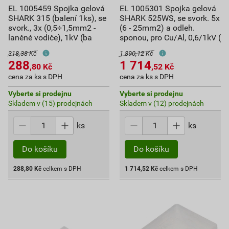
EL 1005459 Spojka gelová
EL 1005301 Spojka gelová
SHARK 315 (balení 1ks), se
SHARK 525WS, se svork. 5x
svork., 3x (0,5÷1,5mm2 -
(6 - 25mm2) a odleh.
laněné vodiče), 1kV (ba
sponou, pro Cu/Al, 0,6/1kV (
318,38 Kč
1 890,12 Kč
288
1 714
,80
Kč
,52
Kč
cena za ks s DPH
cena za ks s DPH
Vyberte si prodejnu
Vyberte si prodejnu
Skladem v (15) prodejnách
Skladem v (12) prodejnách
ks
ks
Do košíku
Do košíku
288,80
Kč
celkem s DPH
1 714,52
Kč
celkem s DPH