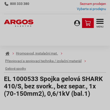
800 333 380
Seznam prodejen
Vyberte si prodejnu
MENU
Hromosvod, instalační mat.
Připojovací a spojovací technika / izolační materiál
Gelové spojky
EL 1000533 Spojka gelová SHARK
410/S, bez svork., bez separ., 1x
(70-150mm2), 0,6/1kV (bal.1)