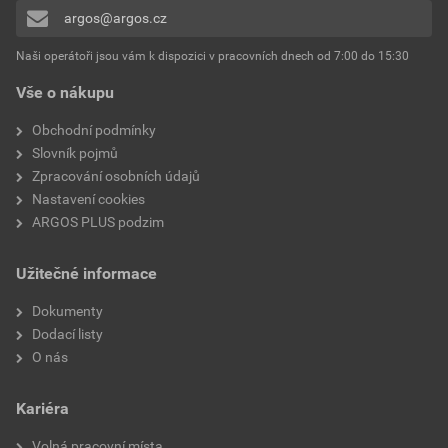
odbočky
argos@argos.cz
Přidávat hodnocení může pouze přihlášený uživatel.
Počet vodičů
1
Naši operátoři jsou vám k dispozici v pracovních dnech od 7:00 do 15:30
Vše o nákupu
Schválení těžebního
Ne
odvětví
Obchodní podmínky
Slovník pojmů
S připojovacím
Žádné
Zpracování osobních údajů
příslušenstvím
Nastavení cookies
ARGOS PLUS podzim
Jmenovité napětí U0/U
0,6/1 (1,2) kV
(Um)
Užitečné informace
Průměr odbočného kabelu
11.4 mm
Dokumenty
Dodací listy
Průměr hlavního kabelu
14.6 mm
O nás
Šířka v modulárních
Jiné
Kariéra
jednotkách
Volná pracovní místa