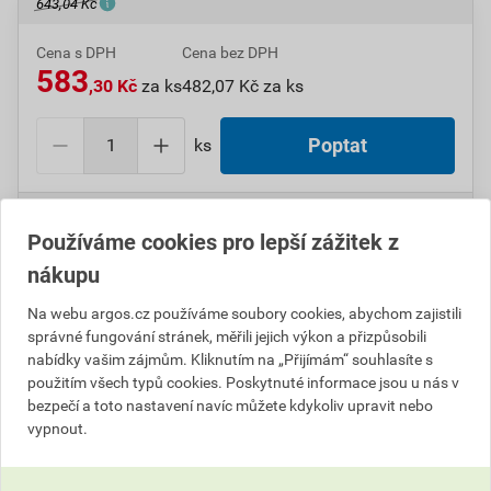
643,04 Kč
Cena s DPH
Cena bez DPH
583
,30 Kč
za ks
482,07 Kč za ks
ks
Poptat
Do košíku přidáte
1 ks
za
583,30
Kč
s DPH
(
482,07
Kč
bez DPH).
Používáme cookies pro lepší zážitek z
nákupu
Číslo položky:
1000107000
Katalogový kód: 7TD8R
Výrobky značky:
ELEMAN
Na webu argos.cz používáme soubory cookies, abychom zajistili
správné fungování stránek, měřili jejich výkon a přizpůsobili
nabídky vašim zájmům. Kliknutím na „Přijímám“ souhlasíte s
použitím všech typů cookies. Poskytnuté informace jsou u nás v
bezpečí a toto nastavení navíc můžete kdykoliv upravit nebo
Popis
vypnout.
EL 1000533 Spojka gelová SHARK 410/S, bez svork.,
bez separ., 1x (70-150mm²), 0,6/1kV (bal.1)