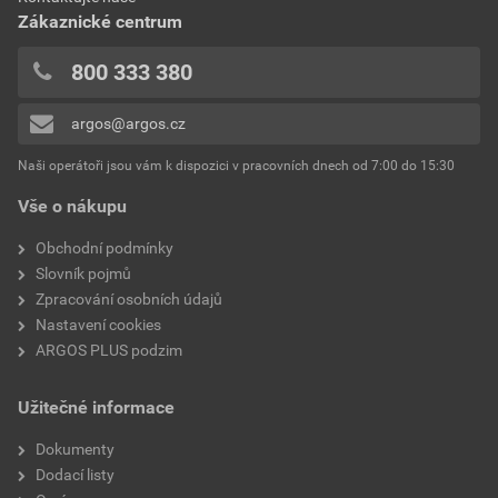
0x
Jmenovitý průřez vodiče
1.5 mm²
Zákaznické centrum
0x
hlavního kabelu
0x
800 333 380
Počet vodičů
3
0x
argos@argos.cz
Přidávat hodnocení může pouze přihlášený uživatel.
Schválení těžebního
Ne
odvětví
Naši operátoři jsou vám k dispozici v pracovních dnech od 7:00 do 15:30
Vše o nákupu
S připojovacím
Šroubový konektor
příslušenstvím
Obchodní podmínky
Slovník pojmů
Jmenovité napětí U0/U
0,6/1 (1,2) kV
Zpracování osobních údajů
(Um)
Nastavení cookies
ARGOS PLUS podzim
Šířka v modulárních
Jiné
jednotkách
Užitečné informace
Dokumenty
Dodací listy