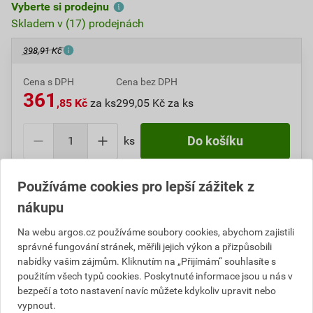
Vyberte si prodejnu
Skladem v (17) prodejnách
398,91 Kč
Cena s DPH
Cena bez DPH
361
,85 Kč
za ks
299,05 Kč za ks
ks
Do košíku
Do košíku přidáte
1 ks
za
361,85
Kč
s DPH
Používáme cookies pro lepší zážitek z
(
299,05
Kč
bez DPH).
nákupu
Číslo položky:
Na webu argos.cz používáme soubory cookies, abychom zajistili
1000107037
Katalogový kód: 7TCT0
Výrobky značky:
správné fungování stránek, měřili jejich výkon a přizpůsobili
ELEMAN
nabídky vašim zájmům. Kliknutím na „Přijímám“ souhlasíte s
použitím všech typů cookies. Poskytnuté informace jsou u nás v
bezpečí a toto nastavení navíc můžete kdykoliv upravit nebo
vypnout.
Popis