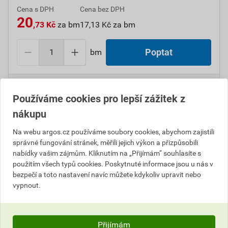
Cena s DPH
Cena bez DPH
20
,73 Kč
za bm
17,13 Kč za bm
bm
Poptat
Do košíku přidáte
1 bm
za
20,73
Kč
s DPH
(
17,13
Kč
bez DPH).
Používáme cookies pro lepší zážitek z
nákupu
Číslo položky:
1000108801
Katalogový kód: 0M6SG
Výrobky značky:
GPH
Na webu argos.cz používáme soubory cookies, abychom zajistili
správné fungování stránek, měřili jejich výkon a přizpůsobili
nabídky vašim zájmům. Kliknutím na „Přijímám“ souhlasíte s
použitím všech typů cookies. Poskytnuté informace jsou u nás v
Popis
bezpečí a toto nastavení navíc můžete kdykoliv upravit nebo
vypnout.
GPH SB H 6,4/3,2 Bužírka smršťovací Polyetylen
Přijímám
Informace o ceně