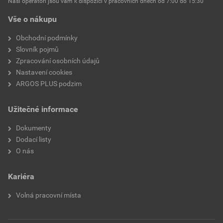
Naši operátoři jsou vám k dispozici v pracovních dnech od 7:00 do 15:30
tepelným smršťováním
Vše o nákupu
Vnitřní průměr po tepelném
3,2 mm
Obchodní podmínky
smrštění
Slovník pojmů
Zpracování osobních údajů
Tloušťka stěny po smrštění
0,60 mm
Nastavení cookies
ARGOS PLUS podzim
S vnitřním lepidlem
Ne
Užitečné informace
Míra smrštění
2:01
Dokumenty
Tisknutelné
Ano
Dodací listy
O nás
Kariéra
Volná pracovní místa