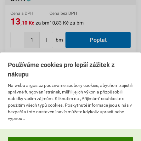
Cena s DPH
Cena bez DPH
13
,10 Kč
za bm
10,83 Kč za bm
bm
Poptat
Do košíku přidáte
1 bm
za
13,10
Kč
s DPH
Používáme cookies pro lepší zážitek z
(
10,83
Kč
bez DPH).
nákupu
Číslo položky:
1000108802
Katalogový kód: 0M6SH
Na webu argos.cz používáme soubory cookies, abychom zajistili
Výrobky značky:
GPH
správné fungování stránek, měřili jejich výkon a přizpůsobili
nabídky vašim zájmům. Kliknutím na „Přijímám“ souhlasíte s
použitím všech typů cookies. Poskytnuté informace jsou u nás v
bezpečí a toto nastavení navíc můžete kdykoliv upravit nebo
Popis
vypnout.
GPH SB M 1,6/0,8 Bužírka smršťovací Polyetylen