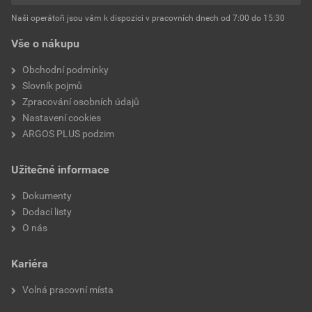
Vnitřní průměr před
1,6 mm
Naši operátoři jsou vám k dispozici v pracovních dnech od 7:00 do 15:30
tepelným smršťováním
Vše o nákupu
Vnitřní průměr po tepelném
0,8 mm
Obchodní podmínky
smrštění
Slovník pojmů
Zpracování osobních údajů
Tloušťka stěny po smrštění
0,40 mm
Nastavení cookies
ARGOS PLUS podzim
S vnitřním lepidlem
Ne
Užitečné informace
Míra smrštění
2:01
Dokumenty
Tisknutelné
Ano
Dodací listy
O nás
Kariéra
Volná pracovní místa