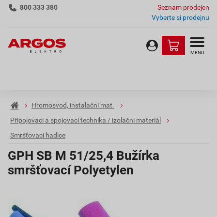
800 333 380
Seznam prodejen
Vyberte si prodejnu
MENU
Hromosvod, instalační mat.
Připojovací a spojovací technika / izolační materiál
Smršťovací hadice
GPH SB M 51/25,4 Bužírka
smršťovací Polyetylen