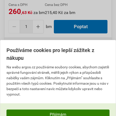
Cena s DPH
Cena bez DPH
260
,63 Kč
za bm
215,40 Kč za bm
bm
Poptat
Do košíku přidáte
1 bm
za
260,63
Kč
s DPH
(
215,40
Kč
bez DPH).
Používáme cookies pro lepší zážitek z
nákupu
Číslo položky:
1000108810
Katalogový kód: 0M7DY
Výrobky značky:
GPH
Na webu argos.cz používáme soubory cookies, abychom zajistili
správné fungování stránek, měřili jejich výkon a přizpůsobili
nabídky vašim zájmům. Kliknutím na „Přijímám“ souhlasíte s
použitím všech typů cookies. Poskytnuté informace jsou u nás v
Popis
bezpečí a toto nastavení navíc můžete kdykoliv upravit nebo
vypnout.
GPH SB M 51/25,4 Bužírka smršťovací Polyetylen
Přijímám
Informace o ceně