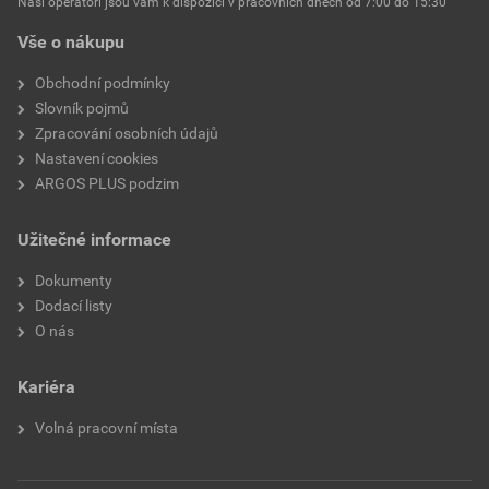
Naši operátoři jsou vám k dispozici v pracovních dnech od 7:00 do 15:30
tepelným smršťováním
Vše o nákupu
Vnitřní průměr po tepelném
25,4 mm
Obchodní podmínky
smrštění
Slovník pojmů
Zpracování osobních údajů
Tloušťka stěny po smrštění
1,10 mm
Nastavení cookies
ARGOS PLUS podzim
S vnitřním lepidlem
Ne
Užitečné informace
Míra smrštění
2:01
Dokumenty
Tisknutelné
Ano
Dodací listy
O nás
Kariéra
Volná pracovní místa