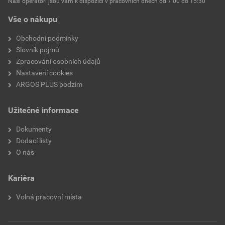
Naši operátoři jsou vám k dispozici v pracovních dnech od 7:00 do 15:30
tepelným smršťováním
Vše o nákupu
Vnitřní průměr po tepelném
4,8 mm
Obchodní podmínky
smrštění
Slovník pojmů
Zpracování osobních údajů
Tloušťka stěny po smrštění
0,60 mm
Nastavení cookies
ARGOS PLUS podzim
S vnitřním lepidlem
Ne
Užitečné informace
Míra smrštění
2:01
Dokumenty
Tisknutelné
Ano
Dodací listy
O nás
Kariéra
Volná pracovní místa