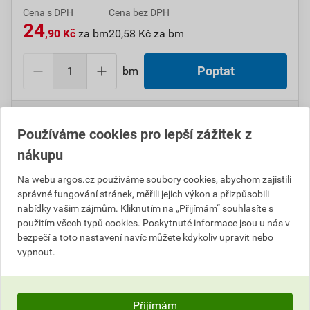
Cena s DPH
Cena bez DPH
24
,90 Kč
za bm
20,58 Kč za bm
bm
Poptat
Do košíku přidáte
1 bm
za
24,90
Kč
s DPH
(
20,58
Kč
bez DPH).
Používáme cookies pro lepší zážitek z
nákupu
Číslo položky:
1000108820
Katalogový kód: 0M7MS
Výrobky značky:
GPH
Na webu argos.cz používáme soubory cookies, abychom zajistili
správné fungování stránek, měřili jejich výkon a přizpůsobili
nabídky vašim zájmům. Kliknutím na „Přijímám“ souhlasíte s
použitím všech typů cookies. Poskytnuté informace jsou u nás v
Popis
bezpečí a toto nastavení navíc můžete kdykoliv upravit nebo
vypnout.
GPH SB R 9,5/4,8 Bužírka smršťovací Polyetylen
Přijímám
Informace o ceně