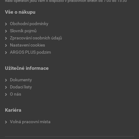
Naši operátoři jsou vám k dispozici v pracovních dnech od 7:00 do 15:30
tepelným smršťováním
Vše o nákupu
Vnitřní průměr po tepelném
9,5 mm
Obchodní podmínky
smrštění
Slovník pojmů
Zpracování osobních údajů
Tloušťka stěny po smrštění
0,80 mm
Nastavení cookies
ARGOS PLUS podzim
S vnitřním lepidlem
Ne
Užitečné informace
Míra smrštění
2:01
Dokumenty
Tisknutelné
Ano
Dodací listy
O nás
Kariéra
Volná pracovní místa