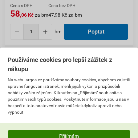
Cena s DPH
Cena bez DPH
58
,06 Kč
za bm
47,98 Kč za bm
bm
Poptat
Do košíku přidáte
1 bm
za
58,06
Kč
s DPH
(
47,98
Kč
bez DPH).
Používáme cookies pro lepší zážitek z
nákupu
Číslo položky:
1000108833
Katalogový kód: 0M7XL
Výrobky značky:
GPH
Na webu argos.cz používáme soubory cookies, abychom zajistili
správné fungování stránek, měřili jejich výkon a přizpůsobili
nabídky vašim zájmům. Kliknutím na „Přijímám“ souhlasíte s
použitím všech typů cookies. Poskytnuté informace jsou u nás v
Popis
bezpečí a toto nastavení navíc můžete kdykoliv upravit nebo
vypnout.
GPH SB Ž 19/9,5 Bužírka smršťovací Polyetylen
Přijímám
Informace o ceně