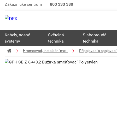
Zákaznické centrum
800 333 380
Kabely, nosné
Světelná
Slaboproudá
systémy
technika
technika
Hromosvod, instalační mat.
Připojovací a spojovací 