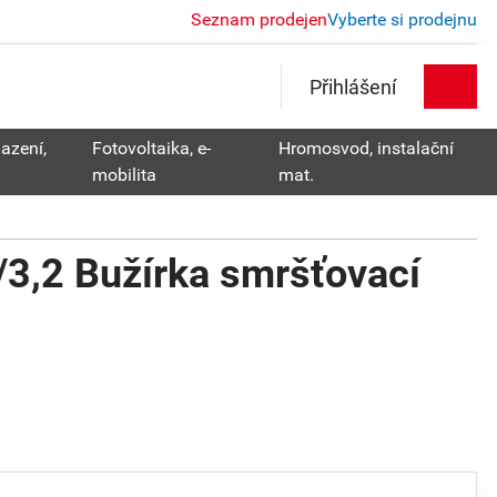
Seznam prodejen
Vyberte si prodejnu
Přihlášení
lazení,
Fotovoltaika, e-
Hromosvod, instalační
mobilita
mat.
3,2 Bužírka smršťovací