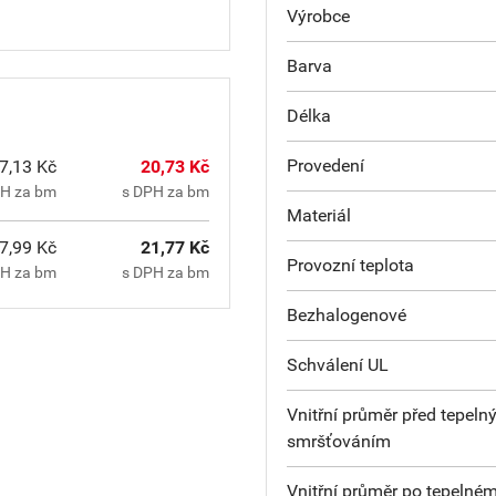
Výrobce
Barva
Délka
Provedení
7,13 Kč
20,73 Kč
PH za bm
s DPH za bm
Materiál
7,99 Kč
21,77 Kč
Provozní teplota
PH za bm
s DPH za bm
Bezhalogenové
Schválení UL
Vnitřní průměr před tepel
smršťováním
Vnitřní průměr po tepelné