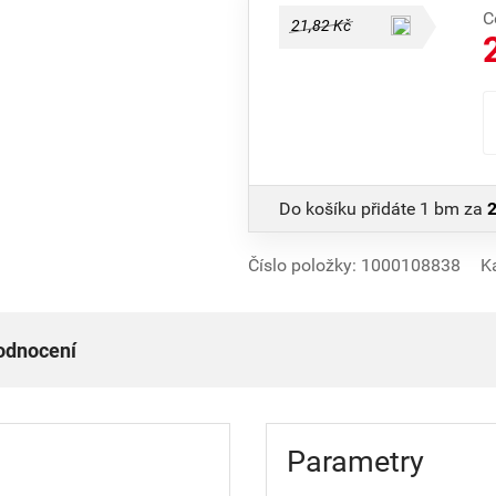
C
21,82 Kč
Do košíku přidáte
1 bm
za
2
Číslo položky:
1000108838
K
hodnocení
Parametry