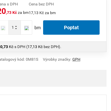
ena s DPH
Cena bez DPH
20
,73 Kč
za bm
17,13 Kč za bm
Poptat
bm
0,73
Kč
s DPH (
17,13
Kč
bez DPH).
atalogový kód: 0M81S
Výrobky značky:
GPH