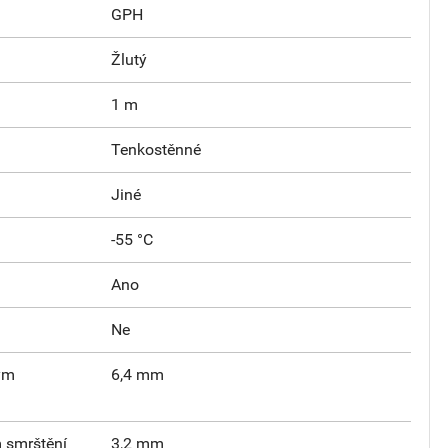
GPH
Žlutý
1 m
Tenkostěnné
Jiné
-55 °C
Ano
Ne
ným
6,4 mm
m smrštění
3,2 mm