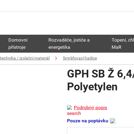
Domovní
Rozvaděče, jističe a
Topení, ch
přístroje
energetika
MaR
technika / izolační materiál
Smršťovací hadice
GPH SB Ž 6,4/
Polyetylen
Podrobný popis
Pouze na poptávku