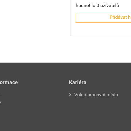
hodnotilo 0 uživatelů
Přidávat 
formace
Kariéra
y
Volná pracovní místa
y