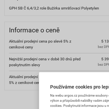
GPH SB Č 6,4/3,2 role Bužírka smršťovací Polyetylen
Informace o ceně
Aktuální prodejní cena po slevě 5% z
5 13
ceníkové ceny
bez DPH
Nejnižší prodejní cena v době 30 dnů před
5 39
poskytnutím slevy
bez DPH
Aktuální prodejní porovnávací cena po slevě
1
5% z ceníkové ceny
bez D
Používáme cookies pro lep
Na webu argos.cz používáme soubory coo
výkon a přizpůsobili nabídky vašim záj
cookies. Poskytnuté informace jsou u n