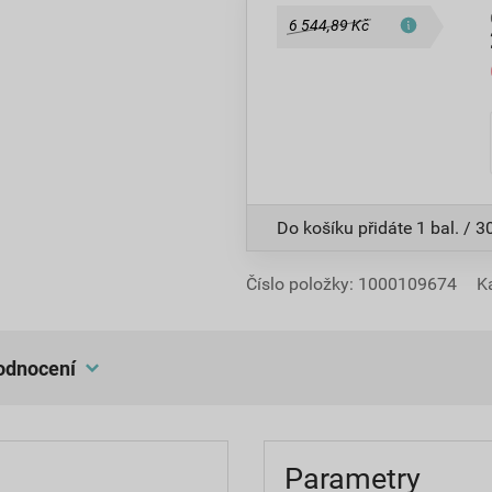
6 544,89 Kč
Do košíku přidáte
1 bal. / 
Číslo položky:
1000109674
K
hodnocení
Parametry