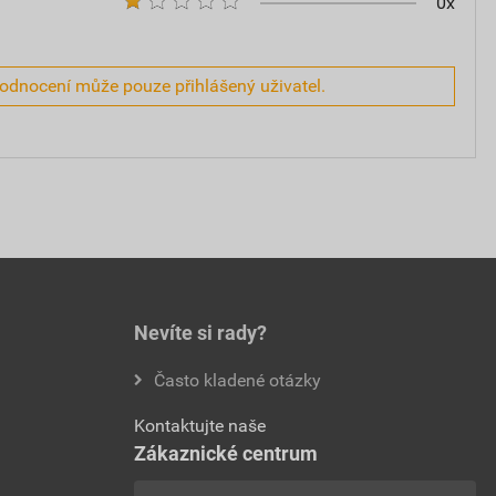
0x
hodnocení může pouze přihlášený uživatel.
Nevíte si rady?
Často kladené otázky
Kontaktujte naše
Zákaznické centrum