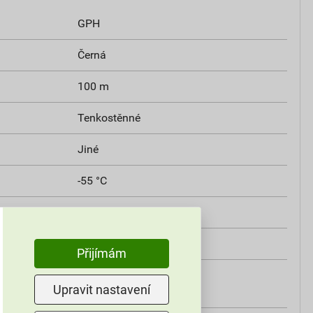
GPH
Černá
100 m
Tenkostěnné
Jiné
-55 °C
Ano
Ne
Přijímám
ným
6,4 mm
Upravit nastavení