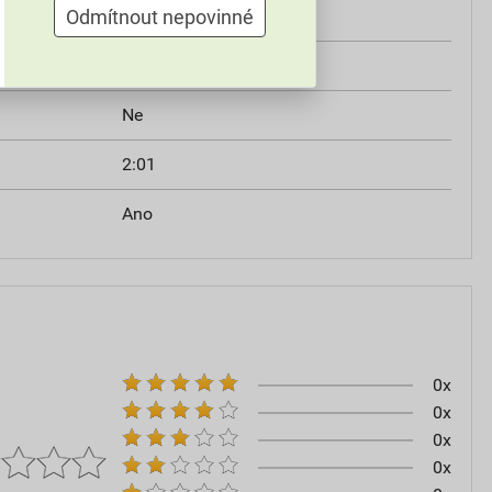
m smrštění
Odmítnout nepovinné
3,2 mm
í
0,60 mm
Ne
2:01
Ano
0x
0x
0x
0x