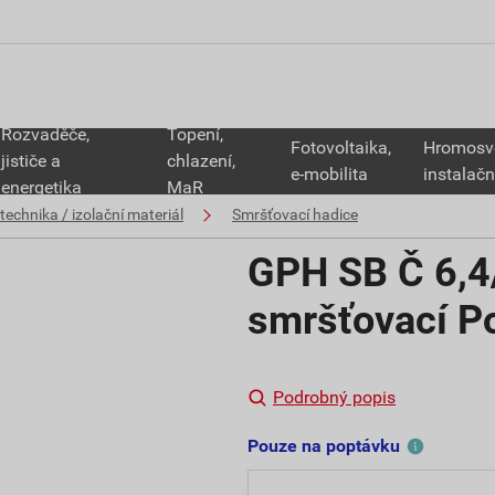
Rozvaděče,
Topení,
Fotovoltaika,
Hromosv
jističe a
chlazení,
e-mobilita
instalačn
energetika
MaR
technika / izolační materiál
Smršťovací hadice
GPH SB Č 6,4/
smršťovací Po
Podrobný popis
Pouze na poptávku