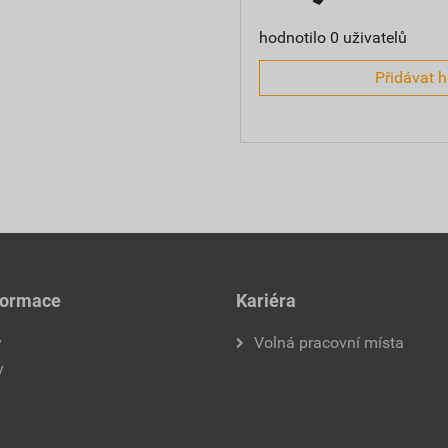
hodnotilo 0 uživatelů
Přidávat 
formace
Kariéra
y
Volná pracovní místa
y