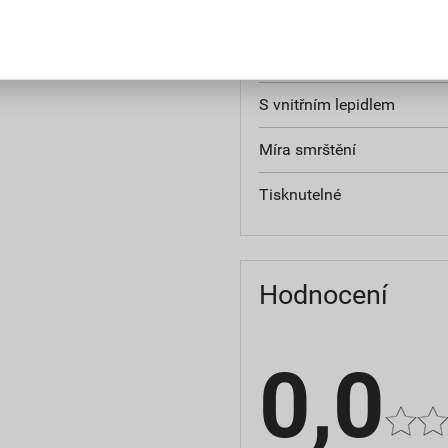
Vnitřní průměr po tepelné
Tloušťka stěny po smrštěn
S vnitřním lepidlem
Míra smrštění
Tisknutelné
Hodnocení
0,0