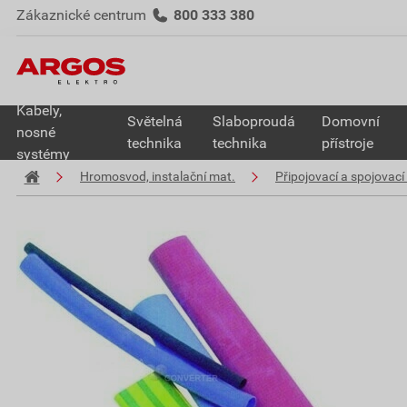
Zákaznické centrum
800 333 380
Kabely,
Světelná
Slaboproudá
Domovní
nosné
technika
technika
přístroje
systémy
Hromosvod, instalační mat.
Připojovací a spojovací 