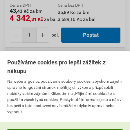
Cena s DPH
Cena bez DPH
43
,43 Kč
za bm
35,89 Kč za bm
4 342
,81 Kč
za bal.
3 589,10 Kč za bal.
bal.
Poptat
Do košíku přidáte
1 bal. / 100 bm
za
4 342,81
Kč
s
DPH (
3 589,10
Kč
bez DPH).
Používáme cookies pro lepší zážitek z
nákupu
Číslo položky:
1000109686
Katalogový kód: 0M64Z
Výrobky značky:
GPH
Na webu argos.cz používáme soubory cookies, abychom zajistili
správné fungování stránek, měřili jejich výkon a přizpůsobili
nabídky vašim zájmům. Kliknutím na „Přijímám“ souhlasíte s
použitím všech typů cookies. Poskytnuté informace jsou u nás v
Popis
bezpečí a toto nastavení navíc můžete kdykoliv upravit nebo
vypnout.
GPH SB Č 12,7/6,4 role Bužírka smršťovací Polyetylen