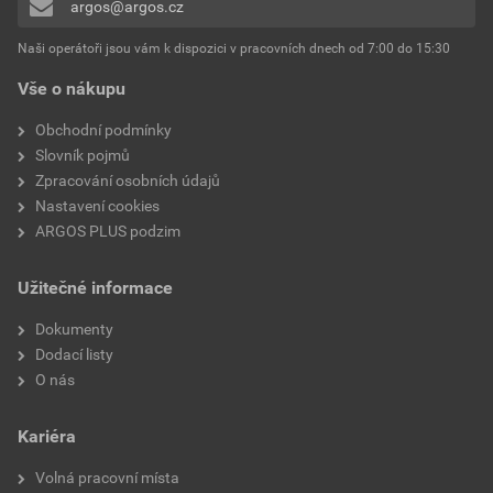
argos@argos.cz
Přidávat hodnocení může pouze přihlášený uživatel.
Vnitřní průměr před
12,7 mm
Naši operátoři jsou vám k dispozici v pracovních dnech od 7:00 do 15:30
tepelným smršťováním
Vše o nákupu
Vnitřní průměr po tepelném
6,4 mm
Obchodní podmínky
smrštění
Slovník pojmů
Zpracování osobních údajů
Tloušťka stěny po smrštění
0,60 mm
Nastavení cookies
ARGOS PLUS podzim
S vnitřním lepidlem
Ne
Užitečné informace
Míra smrštění
2:01
Dokumenty
Tisknutelné
Ano
Dodací listy
O nás
Kariéra
Volná pracovní místa