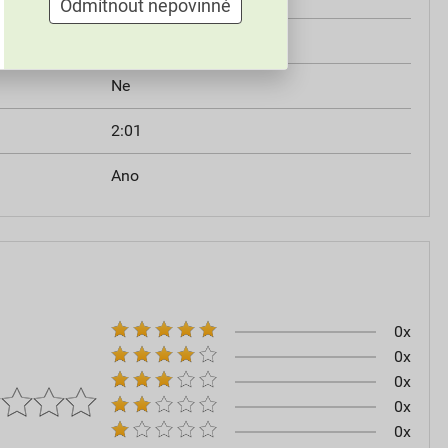
Odmítnout nepovinné
í
1,30 mm
Ne
2:01
Ano
0x
0x
0x
0x
0x