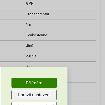
GPH
Transparentní
1 m
Tenkostěnné
Jiné
-50 °C
Ano
Ne
Přijímám
ným
76,2 mm
Upravit nastavení
m smrštění
38,1 mm