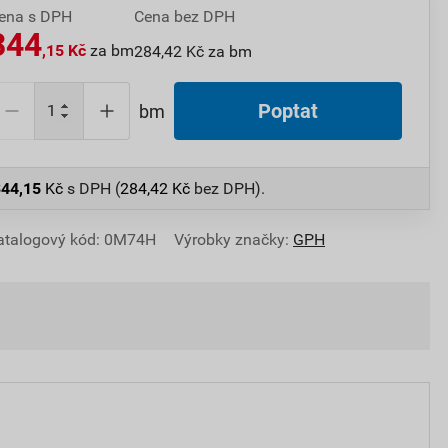
ena s DPH
Cena bez DPH
344
,15 Kč
za bm
284,42 Kč za bm
Poptat
bm
344,15
Kč
s DPH (
284,42
Kč
bez DPH).
atalogový kód: 0M74H
Výrobky značky:
GPH