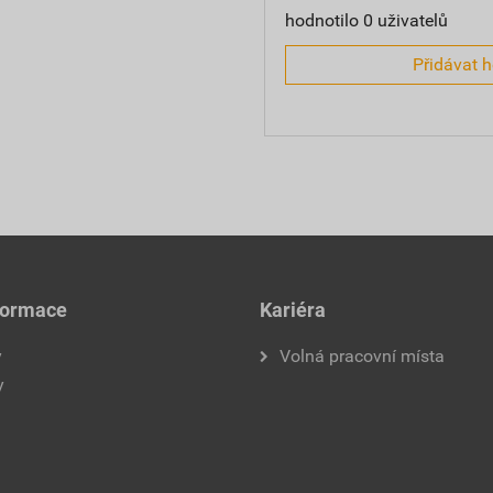
hodnotilo 0 uživatelů
Přidávat 
formace
Kariéra
y
Volná pracovní místa
y