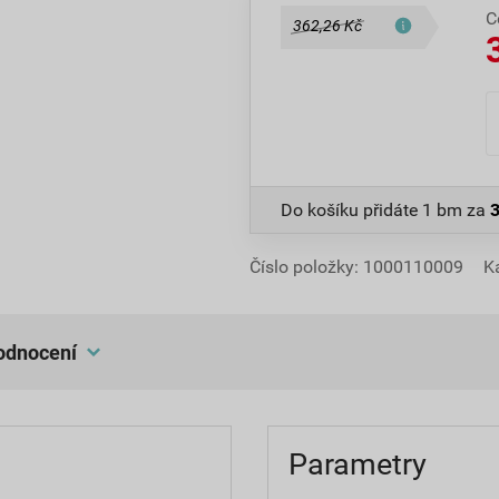
C
362,26 Kč
Do košíku přidáte
1 bm
za
Číslo položky:
1000110009
K
hodnocení
Parametry