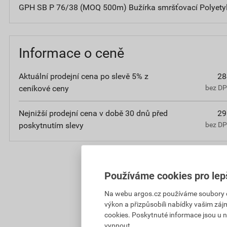
GPH SB P 76/38 (MOQ 500m) Bužírka smršťovací Polyety
Informace o ceně
Aktuální prodejní cena po slevě 5% z
28
ceníkové ceny
bez D
Nejnižší prodejní cena v době 30 dnů před
29
poskytnutím slevy
bez D
Používáme cookies pro lep
Na webu argos.cz používáme soubory coo
výkon a přizpůsobili nabídky vašim záj
cookies. Poskytnuté informace jsou u n
vypnout.