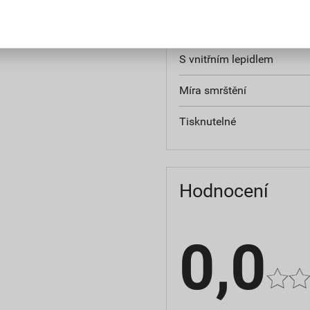
Tloušťka stěny po smrštěn
S vnitřním lepidlem
Míra smrštění
Tisknutelné
Hodnocení
0,0