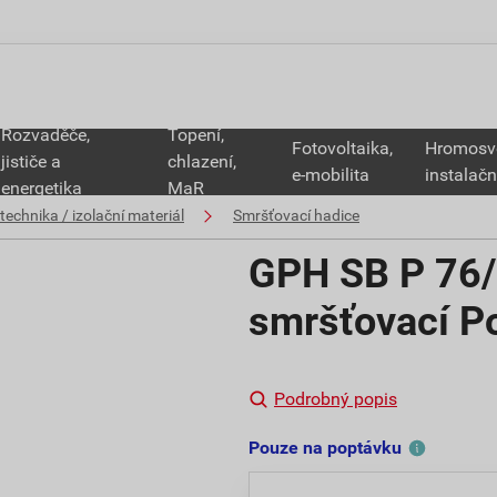
Rozvaděče,
Topení,
Fotovoltaika,
Hromosv
jističe a
chlazení,
e-mobilita
instalačn
energetika
MaR
technika / izolační materiál
Smršťovací hadice
GPH SB P 76/
smršťovací Po
Podrobný popis
Pouze na poptávku