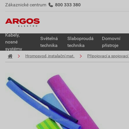
Zákaznické centrum
800 333 380
Kabely,
Světelná
Slaboproudá
Domovní
nosné
technika
technika
přístroje
systémy
Hromosvod, instalační mat.
Připojovací a spojovací 