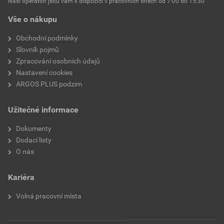
Naši operátoři jsou vám k dispozici v pracovních dnech od 7:00 do 15:30
Vnitřní průměr před
73 mm
Vše o nákupu
tepelným smršťováním
Obchodní podmínky
Vnitřní průměr po tepelném
22 mm
Slovník pojmů
smrštění
Zpracování osobních údajů
Nastavení cookies
Tloušťka stěny po smrštění
4,1 mm
ARGOS PLUS podzim
S vnitřním lepidlem
Ano
Užitečné informace
Míra smrštění
Jiné
Dokumenty
Dodací listy
Tisknutelné
Ano
O nás
Kariéra
Volná pracovní místa