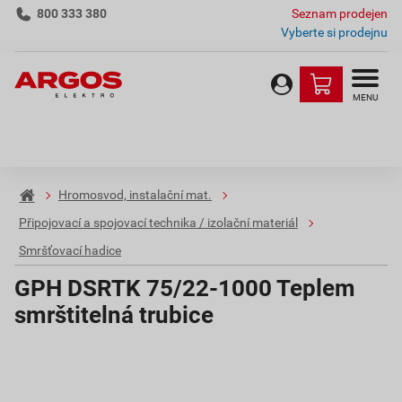
800 333 380
Seznam prodejen
Vyberte si prodejnu
MENU
Hromosvod, instalační mat.
Připojovací a spojovací technika / izolační materiál
Smršťovací hadice
GPH DSRTK 75/22-1000 Teplem
smrštitelná trubice