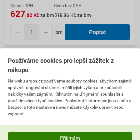
Cena s DPH
Cena bez DPH
627
,82 Kč
za bm
518,86 Kč za bm
bm
Poptat
Do košíku přidáte
1 bm
za
627,82
Kč
s DPH
(
518,86
Kč
bez DPH).
Používáme cookies pro lepší zážitek z
nákupu
Číslo položky:
1000110071
Katalogový kód: 0M8XD
Výrobky značky:
GPH
Na webu argos.cz používáme soubory cookies, abychom zajistili
správné fungování stránek, měřili jejich výkon a přizpůsobili
nabídky vašim zájmům. Kliknutím na „Přijímám“ souhlasíte s
použitím všech typů cookies. Poskytnuté informace jsou u nás v
Popis
bezpečí a toto nastavení navíc můžete kdykoliv upravit nebo
vypnout.
GPH DSRTK 75/22-1000 Teplem smrštitelná trubice
Přijímám
Informace o ceně