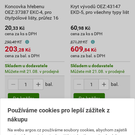
Koncovka hřebenu
Kryt vývodů OEZ:43147
OEZ:37387 EKC-4, pro
EKD-5, pro všechny typy lišt
čtyřpólové lišty, průřez 16
20
60
,33
Kč
,98
Kč
cena za ks s DPH
cena za ks s DPH
290,40 Kč
871,20 Kč
203
609
,28
Kč
,84
Kč
cena za bal. s DPH
cena za bal. s DPH
Skladem u dodavatele
Skladem u dodavatele
Můžete mít 21.08. v prodejně
Můžete mít 21.08. v prodejně
bal.
bal.
Do košíku
Do košíku
do košíku přidáte
10
ks
do košíku přidáte
10
ks
Používáme cookies pro lepší zážitek z
203,28
Kč
celkem s DPH
609,84
Kč
celkem s DPH
nákupu
Na webu argos.cz používáme soubory cookies, abychom zajistili