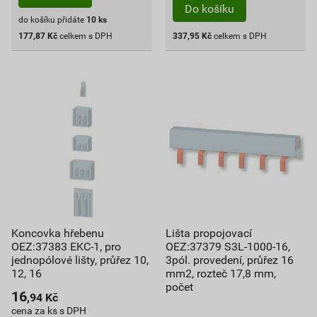
Do košíku
do košíku přidáte
10
ks
177,87
Kč
celkem s DPH
337,95
Kč
celkem s DPH
Koncovka hřebenu
Lišta propojovací
OEZ:37383 EKC-1, pro
OEZ:37379 S3L-1000-16,
jednopólové lišty, průřez 10,
3pól. provedení, průřez 16
12, 16
mm2, rozteč 17,8 mm,
počet
16
,94
Kč
cena za ks s DPH