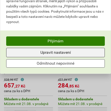
správné fungování stránek, měřili jejich výkon a přizpůsobili
nabídky vašim zájmům. Kliknutím na „Přijímám“ souhlasíte s
použitím všech typů cookies. Poskytnuté informace jsou u nás v
bezpečí a toto nastavení navíc můžete kdykoliv upravit nebo
vypnout.
Přijímám
Upravit nastavení
Lišta propojovací
Modul dvojnásobného
OEZ:37375 S1L-1000-16,
světelného návěstí
1pól. provedení, průřez 16
OEZ:35559 MKA-2, Ue
Odmítnout nepovinné
mm2, rozteč 17,8 mm,
AC/DC 24 V, AC 230 V, pro
počet
doplnění dvěma
938,96 Kč
451,84 Kč
657
284
,27
Kč
,85
Kč
cena za ks s DPH
cena za ks s DPH
Skladem u dodavatele
Skladem u dodavatele
Můžete mít 21.08. v prodejně
Můžete mít 21.08. v prodejně