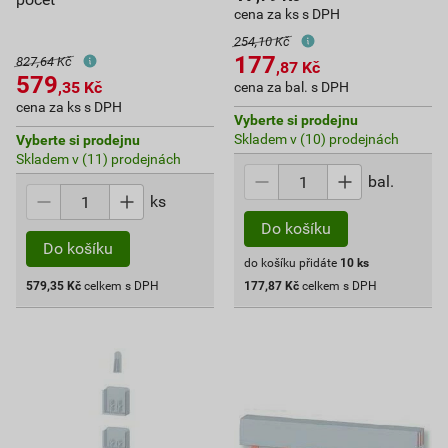
cena za ks s DPH
254,10 Kč
177
827,64 Kč
,87
Kč
579
,35
Kč
cena za bal. s DPH
cena za ks s DPH
Vyberte si prodejnu
Skladem v (10) prodejnách
Vyberte si prodejnu
Skladem v (11) prodejnách
bal.
ks
Do košíku
Do košíku
do košíku přidáte
10
ks
579,35
Kč
celkem s DPH
177,87
Kč
celkem s DPH