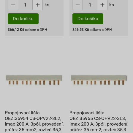
ks
ks
Do košíku
Do košíku
366,12
Kč
celkem s DPH
846,53
Kč
celkem s DPH
Propojovací lišta
Propojovací lišta
OEZ:35954 CS-OPV22-3L2,
OEZ:35955 CS-OPV22-3L3,
Imax 200 A, 3pól. provedení,
Imax 200 A, 3pól. provedení,
průřez 35 mm2, rozteč 35,3
průřez 35 mm2, rozteč 35,3