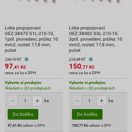
Lišta propojovací
Lišta propojovací
OEZ:38475 S1L-210-10,
OEZ:38482 S3L-210-10,
1pól. provedení, průřez 10
3pól. provedení, průřez 10
mm2, rozteč 17,8 mm,
mm2, rozteč 17,8 mm,
počet
počet
139,15 Kč
215,38 Kč
97
150
,41
Kč
,77
Kč
cena za ks s DPH
cena za ks s DPH
Vyberte si prodejnu
Vyberte si prodejnu
Skladem v (6) prodejnách
Skladem v (6) prodejnách
ks
ks
Do košíku
Do košíku
97,41
Kč
celkem s DPH
150,77
Kč
celkem s DPH