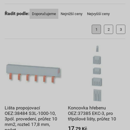
Řadit podle:
Doporučujeme
Nejnižší ceny
Nejvyšší ceny
1
2
3
Lišta propojovací
Koncovka hřebenu
OEZ:38484 S3L-1000-10,
OEZ:37385 EKC-3, pro
3pól. provedení, průřez 10
třípólové lišty, průřez 10
mm2, rozteč 17,8 mm,
17
,79
Kč
počet