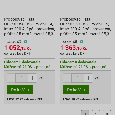
Propojovací lišta
Propojovací lišta
OEZ:35956 CS-OPV22-3L4,
OEZ:35957 CS-OPV22-3L5,
Imax 200 A, 3pól. provedení,
Imax 200 A, 3pól. provedení,
průřez 35 mm2, rozteč 35,3
průřez 35 mm2, rozteč 35,3
1 282,77 Kč
1 661,92 Kč
1 052
1 363
,12
Kč
,10
Kč
cena za ks s DPH
cena za ks s DPH
Skladem u dodavatele
Skladem u dodavatele
Můžete mít 21.08. v prodejně
Můžete mít 21.08. v prodejně
ks
ks
Do košíku
Do košíku
1 052,12
Kč
celkem s DPH
1 363,10
Kč
celkem s DPH
1
2
3