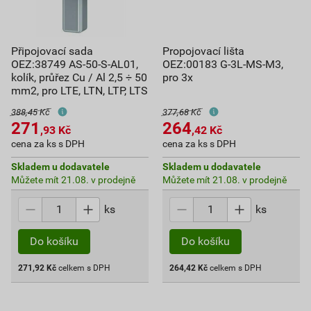
Připojovací sada
Propojovací lišta
OEZ:38749 AS-50-S-AL01,
OEZ:00183 G-3L-MS-M3,
kolík, průřez Cu / Al 2,5 ÷ 50
pro 3x
mm2, pro LTE, LTN, LTP, LTS
388,45 Kč
377,68 Kč
271
264
,93
Kč
,42
Kč
cena za ks s DPH
cena za ks s DPH
Skladem u dodavatele
Skladem u dodavatele
Můžete mít 21.08. v prodejně
Můžete mít 21.08. v prodejně
ks
ks
Do košíku
Do košíku
271,92
Kč
celkem s DPH
264,42
Kč
celkem s DPH