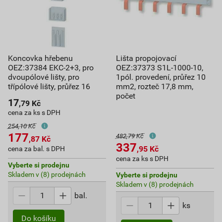
Koncovka hřebenu
Lišta propojovací
OEZ:37384 EKC-2+3, pro
OEZ:37373 S1L-1000-10,
dvoupólové lišty, pro
1pól. provedení, průřez 10
třípólové lišty, průřez 16
mm2, rozteč 17,8 mm,
počet
17
,79
Kč
cena za ks s DPH
254,10 Kč
177
482,79 Kč
,87
Kč
337
,95
Kč
cena za bal. s DPH
cena za ks s DPH
Vyberte si prodejnu
Skladem v (8) prodejnách
Vyberte si prodejnu
Skladem v (8) prodejnách
bal.
ks
Do košíku