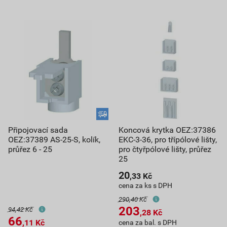
Připojovací sada
Koncová krytka OEZ:37386
OEZ:37389 AS-25-S, kolík,
EKC-3-36, pro třípólové lišty,
průřez 6 - 25
pro čtyřpólové lišty, průřez
25
20
,33
Kč
cena za ks s DPH
290,40 Kč
203
94,42 Kč
,28
Kč
66
,11
Kč
cena za bal. s DPH