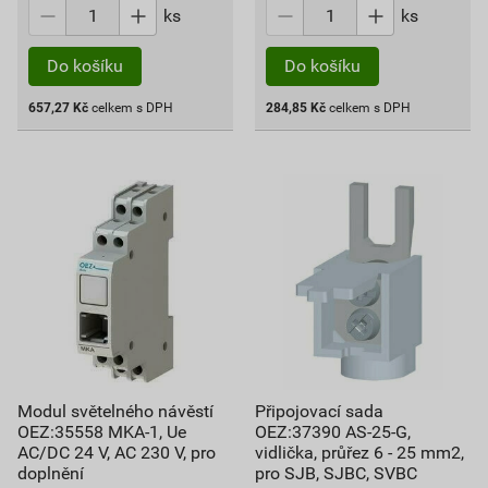
ks
ks
Do košíku
Do košíku
657,27
Kč
celkem s DPH
284,85
Kč
celkem s DPH
Modul světelného návěstí
Připojovací sada
OEZ:35558 MKA-1, Ue
OEZ:37390 AS-25-G,
AC/DC 24 V, AC 230 V, pro
vidlička, průřez 6 - 25 mm2,
doplnění
pro SJB, SJBC, SVBC