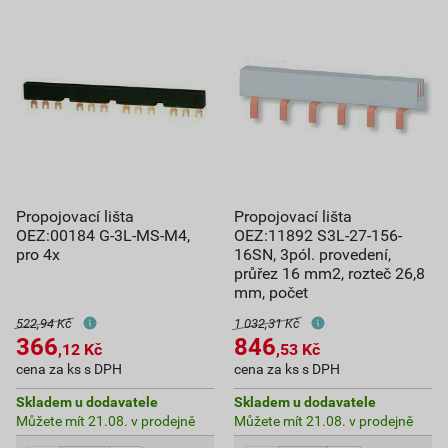
Propojovací lišta
Propojovací lišta
OEZ:00184 G-3L-MS-M4,
OEZ:11892 S3L-27-156-
pro 4x
16SN, 3pól. provedení,
průřez 16 mm2, rozteč 26,8
mm, počet
522,94 Kč
1 032,31 Kč
366
846
,12
Kč
,53
Kč
cena za ks s DPH
cena za ks s DPH
Skladem u dodavatele
Skladem u dodavatele
Můžete mít 21.08. v prodejně
Můžete mít 21.08. v prodejně