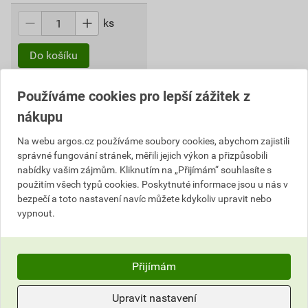
ks
Do košíku
94,63
Kč
celkem s DPH
Používáme cookies pro lepší zážitek z
nákupu
Na webu argos.cz používáme soubory cookies, abychom zajistili
V kategorii
Nosné systémy a chráničky
na argos.cz
správné fungování stránek, měřili jejich výkon a přizpůsobili
naleznete kompletní řešení pro efektivní organizaci
nabídky vašim zájmům. Kliknutím na „Přijímám“ souhlasíte s
elektroinstalací. Nabízíme
kabelové žlaby, kanály a žebříky
,
použitím všech typů cookies. Poskytnuté informace jsou u nás v
bezpečí a toto nastavení navíc můžete kdykoliv upravit nebo
které jsou ideální pro vedení kabelů v průmyslových i
vypnout.
komerčních objektech, a
elektroinstalační lišty
pro čisté a
snadno přístupné rozvody. Pro ochranu vodičů si vyberte z
široké nabídky trubek a chrániček, které zajistí bezpečnost
Přijímám
instalace v jakémkoli prostředí. K montáži využijte naši
kvalitní
upevňovací techniku
, která poskytuje pevné a
Upravit nastavení
spolehlivé uchycení. Vsaďte na moderní a odolná řešení