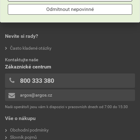
pro vaše elektroinstalace na argos.cz.
Odmítnout nepovinné
Nevíte si rady?
Často kladené otázky
Kontaktujte naše
Zákaznické centrum
800 333 380
argos@argos.cz
Naši operátoři jsou vám k dispozici v pracovních dnech od 7:00 do 15:30
Vše o nákupu
Obchodní podmínky
Slovník pojmů