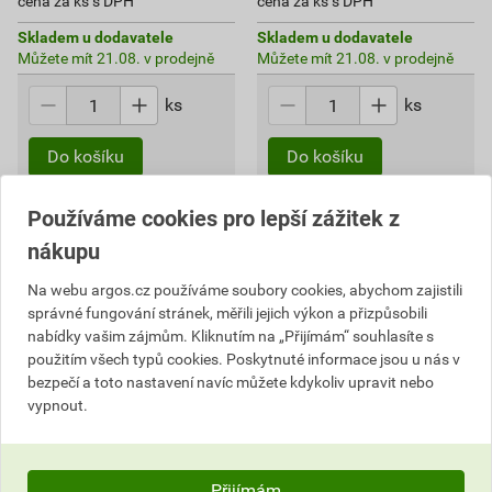
cena za ks s DPH
cena za ks s DPH
Skladem u dodavatele
Skladem u dodavatele
Můžete mít 21.08. v prodejně
Můžete mít 21.08. v prodejně
ks
ks
Do košíku
Do košíku
66,66
Kč
celkem s DPH
112,87
Kč
celkem s DPH
Používáme cookies pro lepší zážitek z
nákupu
Na webu argos.cz používáme soubory cookies, abychom zajistili
V kategorii
Kryty
najdete funkční a estetické prvky určené
správné fungování stránek, měřili jejich výkon a přizpůsobili
pro
domovní přístroje
, jako jsou
spínače
,
zásuvky
,
nabídky vašim zájmům. Kliknutím na „Přijímám“ souhlasíte s
použitím všech typů cookies. Poskytnuté informace jsou u nás v
stmívače
a další elektroinstalační zařízení. Kryty slouží
bezpečí a toto nastavení navíc můžete kdykoliv upravit nebo
nejen k ochraně vnitřních částí přístrojů, ale také k
vypnout.
dosažení jednotného vzhledu interiéru.
Nabízíme
kryty pro spínače
a zásuvky v různých
barevných provedeních, materiálech i designových řadách,
Přijímám