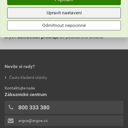
které umožňují snadné sladění s ostatními komponenty
elektroinstalace. Kompatibilita s běžnými montážními
Upravit nastavení
rámečky zaručuje jednoduchou a rychlou instalaci.
Odmítnout nepovinné
Prohlédněte si kategorii
krytů
a dolaďte vzhled i funkčnost
svých
domovních přístrojů
do posledního detailu.
Nevíte si rady?
Často kladené otázky
Kontaktujte naše
Zákaznické centrum
800 333 380
argos@argos.cz