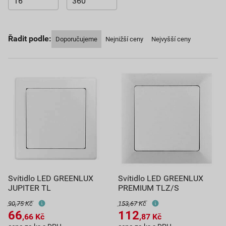
Řadit podle:
Doporučujeme
Nejnižší ceny
Nejvyšší ceny
Svítidlo LED GREENLUX
Svítidlo LED GREENLUX
JUPITER TL
PREMIUM TLZ/S
90,75 Kč
153,67 Kč
66
112
,66
Kč
,87
Kč