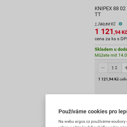
KNIPEX 88 02
TT
1 780,84 Kč
1 121
,94
K
cena za ks s D
Skladem u doda
Můžete mít 14.0
1 121,94
Kč
cel
Používáme cookies pro lep
Na webu argos.cz používáme soubory coo