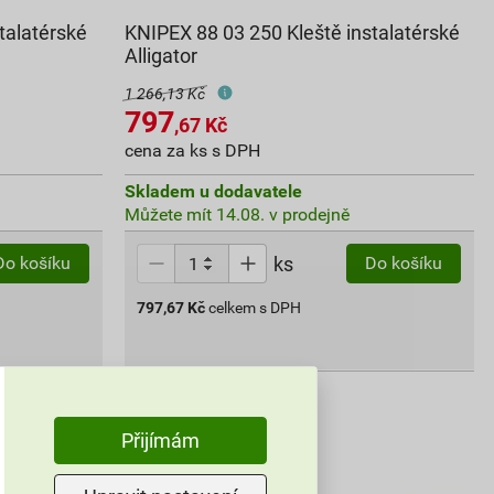
talatérské
KNIPEX 88 03 250 Kleště instalatérské
Alligator
1 266,13 Kč
797
,67
Kč
cena za ks s DPH
Skladem u dodavatele
Můžete mít 14.08. v prodejně
ks
Do košíku
Do košíku
797,67
Kč
celkem s DPH
Přijímám