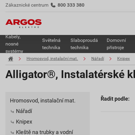
Zákaznické centrum
800 333 380
Kabely,
Světelná
Slaboproudá
Domovní
nosné
technika
technika
přístroje
systémy
Hromosvod, instalační mat.
Nářadí
Knipex
Alligator®, Instalatérské k
Řadit podle:
Hromosvod, instalační mat.
Nářadí
Knipex
Kleště na trubky a vodní