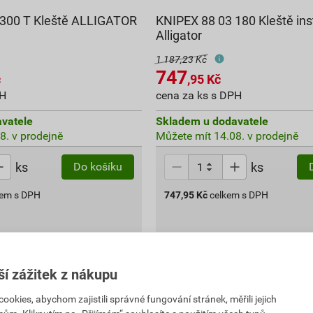
 300 T Kleště ALLIGATOR
KNIPEX 88 03 180 Kleště ins
Alligator
1 187,23 Kč
747
č
,95
Kč
PH
cena za ks s DPH
vatele
Skladem u dodavatele
8. v prodejně
Můžete mít 14.08. v prodejně
ks
ks
Do košíku
kem s DPH
747,95
Kč
celkem s DPH
ší zážitek z nákupu
kies, abychom zajistili správné fungování stránek, měřili jejich