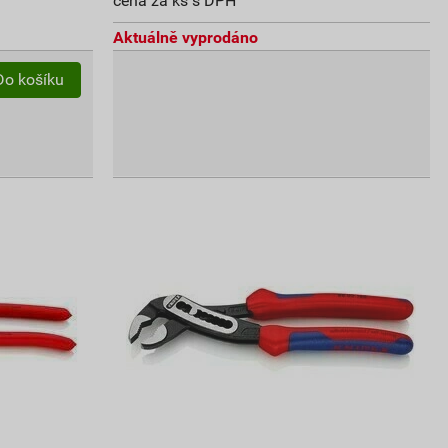
cena za ks s DPH
Aktuálně vyprodáno
Do košíku