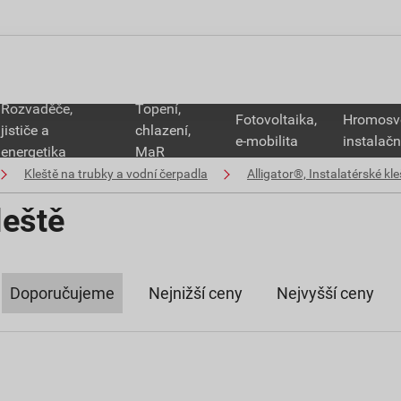
Rozvaděče,
Topení,
Fotovoltaika,
Hromosv
jističe a
chlazení,
e-mobilita
instalačn
energetika
MaR
Kleště na trubky a vodní čerpadla
Alligator®, Instalatérské kle
leště
Doporučujeme
Nejnižší ceny
Nejvyšší ceny