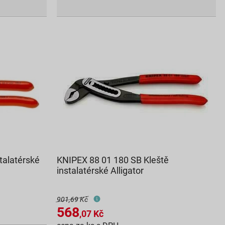
talatérské
KNIPEX 88 01 180 SB Kleště
instalatérské Alligator
901,69 Kč
568
,07
Kč