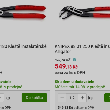
180 Kleště instalatérské
KNIPEX 88 01 250 Kleště ins
Alligator
871,64 Kč
549
,13
Kč
PH
cena za ks s DPH
vatele
Skladem u dodavatele
8. v prodejně
Můžete mít 14.08. v prodejně
ks
ks
Do košíku
m s DPH
549,13
Kč
celkem s DPH