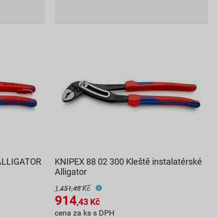
 ALLIGATOR
KNIPEX 88 02 300 Kleště instalatérské
Alligator
1 451,48 Kč
914
,43
Kč
cena za ks s DPH