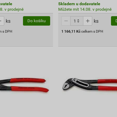
vatele
Skladem u dodavatele
8. v prodejně
Můžete mít 14.08. v prodejně
ks
ks
Do košíku
m s DPH
1 166,11
Kč
celkem s DPH