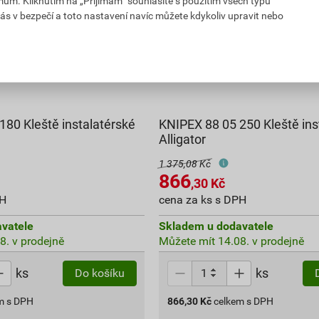
mům. Kliknutím na „Přijímám“ souhlasíte s použitím všech typů
ás v bezpečí a toto nastavení navíc můžete kdykoliv upravit nebo
180 Kleště instalatérské
KNIPEX 88 05 250 Kleště ins
Alligator
1 375,08 Kč
866
,30
Kč
PH
cena za ks s DPH
vatele
Skladem u dodavatele
8. v prodejně
Můžete mít 14.08. v prodejně
ks
ks
Do košíku
m s DPH
866,30
Kč
celkem s DPH