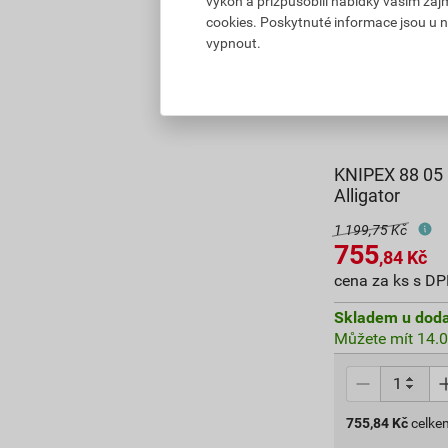
výkon a přizpůsobili nabídky vašim záj
cookies. Poskytnuté informace jsou u n
vypnout.
KNIPEX 88 05 
Alligator
1 199,75 Kč
755
,84
Kč
cena za ks s D
Skladem u doda
Můžete mít 14.0
755,84
Kč
celke