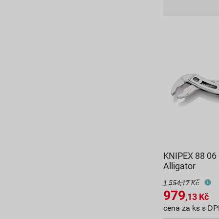
KNIPEX 88 06 
Alligator
1 554,17 Kč
979
,13
Kč
cena za ks s D