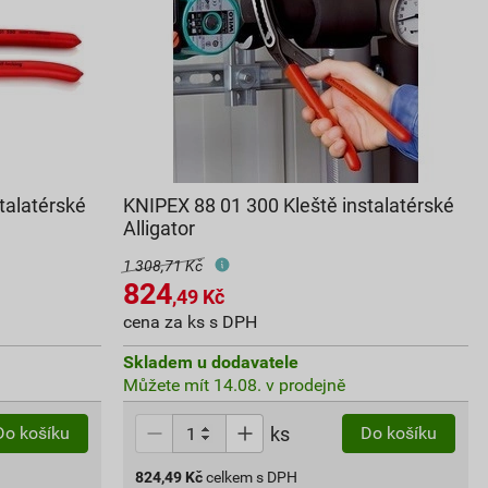
talatérské
KNIPEX 88 01 300 Kleště instalatérské
Alligator
1 308,71 Kč
824
,49
Kč
cena za ks s DPH
Skladem u dodavatele
Můžete mít 14.08. v prodejně
ks
Do košíku
Do košíku
824,49
Kč
celkem s DPH