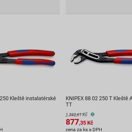
250 Kleště instalatérské
KNIPEX 88 02 250 T Kleště
TT
1 392,61 Kč
877
,35
Kč
PH
cena za ks s DPH