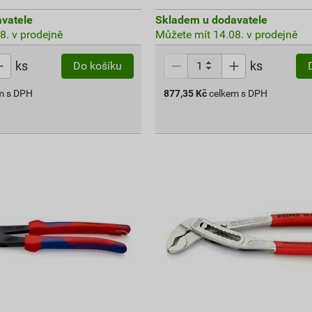
vatele
Skladem u dodavatele
8. v prodejně
Můžete mít 14.08. v prodejně
ks
ks
Do košíku
m s DPH
877,35
Kč
celkem s DPH