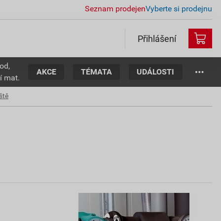
Seznam prodejen
Vyberte si prodejnu
Přihlášení
od,
AKCE
TÉMATA
UDÁLOSTI
í mat.
ště