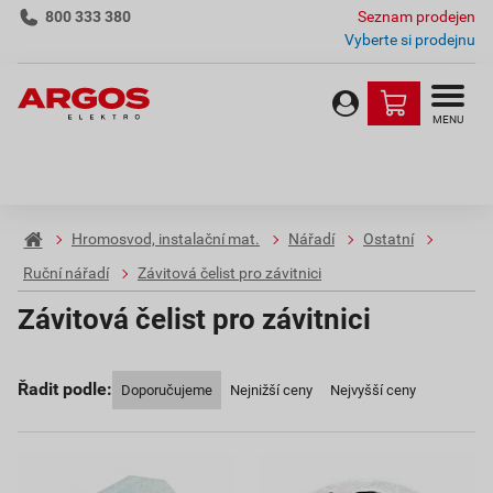
800 333 380
Seznam prodejen
Vyberte si prodejnu
MENU
Hromosvod, instalační mat.
Nářadí
Ostatní
Ruční nářadí
Závitová čelist pro závitnici
Závitová čelist pro závitnici
Řadit podle:
Doporučujeme
Nejnižší ceny
Nejvyšší ceny