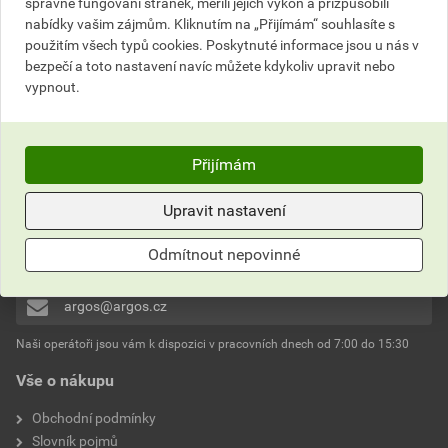
správné fungování stránek, měřili jejich výkon a přizpůsobili
nabídky vašim zájmům. Kliknutím na „Přijímám“ souhlasíte s
použitím všech typů cookies. Poskytnuté informace jsou u nás v
bezpečí a toto nastavení navíc můžete kdykoliv upravit nebo
vypnout.
Nevíte si rady?
Často kladené otázky
Přijímám
Kontaktujte naše
Upravit nastavení
Zákaznické centrum
Odmítnout nepovinné
800 333 380
argos@argos.cz
Naši operátoři jsou vám k dispozici v pracovních dnech od 7:00 do 15:30
Vše o nákupu
Obchodní podmínky
Slovník pojmů