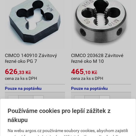
CIMCO 140910 Závitový
CIMCO 203628 Závitové
řezné oko PG 7
řezné oko M 10
626
465
,33
Kč
,10
Kč
cena za ks s DPH
cena za ks s DPH
Pouze na poptávku
Pouze na poptávku
ks
ks
Používáme cookies pro lepší zážitek z
Poptat
Poptat
nákupu
626,33
Kč
celkem s DPH
465,10
Kč
celkem s DPH
Na webu argos.cz používáme soubory cookies, abychom zajistili