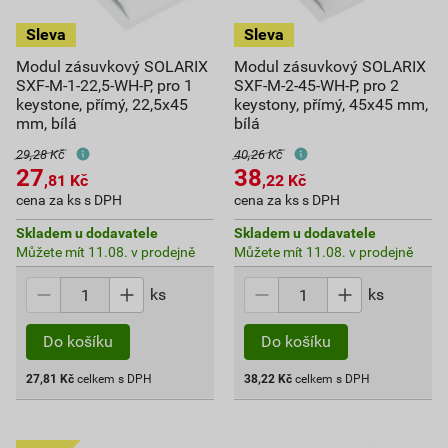
Modul zásuvkový SOLARIX
Modul zásuvkový SOLARIX
SXF-M-1-22,5-WH-P, pro 1
SXF-M-2-45-WH-P, pro 2
keystone, přímý, 22,5x45
keystony, přímý, 45x45 mm,
mm, bílá
bílá
29,28 Kč
40,26 Kč
27
38
,81
Kč
,22
Kč
cena za ks s DPH
cena za ks s DPH
Skladem u dodavatele
Skladem u dodavatele
Můžete mít 11.08. v prodejně
Můžete mít 11.08. v prodejně
ks
ks
Do košíku
Do košíku
27,81
Kč
celkem s DPH
38,22
Kč
celkem s DPH