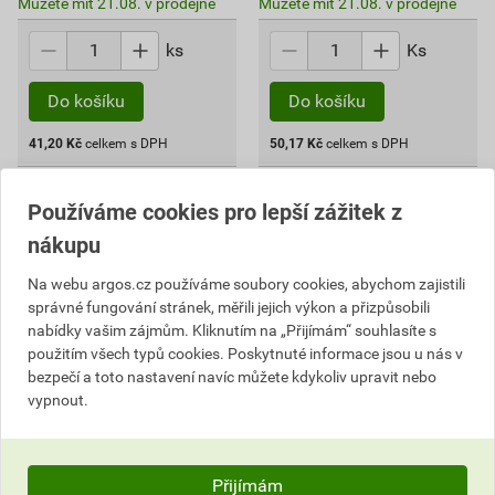
Můžete mít 21.08. v prodejně
Můžete mít 21.08. v prodejně
ks
Ks
Do košíku
Do košíku
41,20
Kč
celkem s DPH
50,17
Kč
celkem s DPH
Používáme cookies pro lepší zážitek z
nákupu
Na webu argos.cz používáme soubory cookies, abychom zajistili
správné fungování stránek, měřili jejich výkon a přizpůsobili
nabídky vašim zájmům. Kliknutím na „Přijímám“ souhlasíte s
použitím všech typů cookies. Poskytnuté informace jsou u nás v
bezpečí a toto nastavení navíc můžete kdykoliv upravit nebo
vypnout.
EMOS A6004.4 KRYT
EMOS J0401 ZÁSUVKA
DATOVÉ ZÁSUVKY 2×RJ45
UTP DATOVÁ RJ45
Přijímám