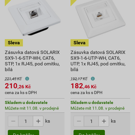
Zásuvka datová SOLARIX
Zásuvka datová SOLARIX
SX9-1-6-STP-WH, CAT6,
SX9-1-6-UTP-WH, CAT6,
STP, 1x RJ45, pod omítku,
UTP, 1x RJ45, pod omítku,
bílá
bílá
221,45 Kč
192,17 Kč
210
182
,26
Kč
,46
Kč
cena za ks s DPH
cena za ks s DPH
Skladem u dodavatele
Skladem u dodavatele
Můžete mít 11.08. v prodejně
Můžete mít 11.08. v prodejně
ks
ks