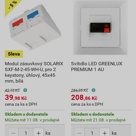
Modul zásuvkový SOLARIX
Svítidlo LED GREENLUX
SXF-M-2-45-WH-U, pro 2
PREMIUM 1 AU
keystony, úhlový, 45x45
mm, bílá
42,10 Kč
284,35 Kč
39
208
,98
Kč
,86
Kč
cena za ks s DPH
cena za ks s DPH
Skladem u dodavatele
Skladem u dodavatele
Můžete mít 11.08. v prodejně
Můžete mít 21.08. v prodejně
ks
ks