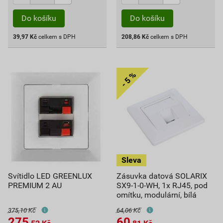
Do košíku
Do košíku
39,97
Kč
celkem s DPH
208,86
Kč
celkem s DPH
Svítidlo LED GREENLUX
Zásuvka datová SOLARIX
PREMIUM 2 AU
SX9-1-0-WH, 1x RJ45, pod
omítku, modulární, bílá
375,10 Kč
64,06 Kč
275
60