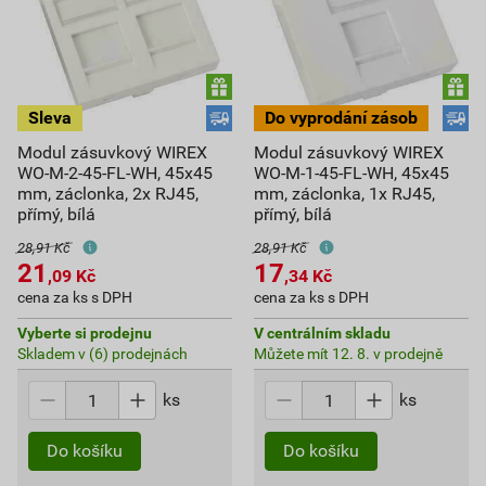
Modul zásuvkový WIREX
Modul zásuvkový WIREX
WO-M-2-45-FL-WH, 45x45
WO-M-1-45-FL-WH, 45x45
mm, záclonka, 2x RJ45,
mm, záclonka, 1x RJ45,
přímý, bílá
přímý, bílá
28,91 Kč
28,91 Kč
21
17
,09
Kč
,34
Kč
cena za ks s DPH
cena za ks s DPH
Vyberte si prodejnu
V centrálním skladu
Skladem v (6) prodejnách
Můžete mít 12. 8. v prodejně
ks
ks
Do košíku
Do košíku