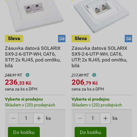
Zásuvka datová SOLARIX
Zásuvka datová SOLARIX
SX9-2-6-STP-WH, CAT6,
SX9-2-6-UTP-WH, CAT6,
STP, 2x RJ45, pod omítku,
UTP, 2x RJ45, pod omítku,
bílá
bílá
248,91 Kč
217,80 Kč
236
206
,33
Kč
,79
Kč
cena za ks s DPH
cena za ks s DPH
Vyberte si prodejnu
Vyberte si prodejnu
Skladem v (20) prodejnách
Skladem v (20) prodejnách
ks
ks
Do košíku
Do košíku