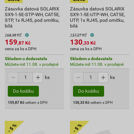
Zásuvka datová SOLARIX
Zásuvka datová SOLARIX
SX9-1-5E-STP-WH, CAT5E,
SX9-1-5E-UTP-WH, CAT5E,
STP, 1x RJ45, pod omítku,
UTP, 1x RJ45, pod omítku,
bílá
bílá
168,38 Kč
137,27 Kč
159
130
,87
Kč
,33
Kč
cena za ks s DPH
cena za ks s DPH
Skladem u dodavatele
Skladem u dodavatele
Můžete mít 11.08. v prodejně
Můžete mít 11.08. v prodejně
ks
ks
Do košíku
Do košíku
159,87
Kč
celkem s DPH
130,33
Kč
celkem s DPH