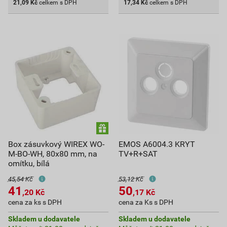
21,09
Kč
celkem s DPH
17,34
Kč
celkem s DPH
Box zásuvkový WIREX WO-
EMOS A6004.3 KRYT
M-BO-WH, 80x80 mm, na
TV+R+SAT
omítku, bílá
45,54 Kč
53,12 Kč
41
50
,20
Kč
,17
Kč
cena za ks s DPH
cena za Ks s DPH
Skladem u dodavatele
Skladem u dodavatele