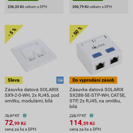
236,33
Kč
celkem s DPH
206,79
Kč
celkem s DPH
Zásuvka datová SOLARIX
Zásuvka datová SOLARIX
SX9-2-0-WH, 2x RJ45, pod
SX288-5E-STP-WH, CAT5E,
omítku, modulární, bílá
STP, 2x RJ45, na omítku,
bílá
76,87 Kč
228,77 Kč
72
114
,99
Kč
,39
Kč
cena za ks s DPH
cena za ks s DPH