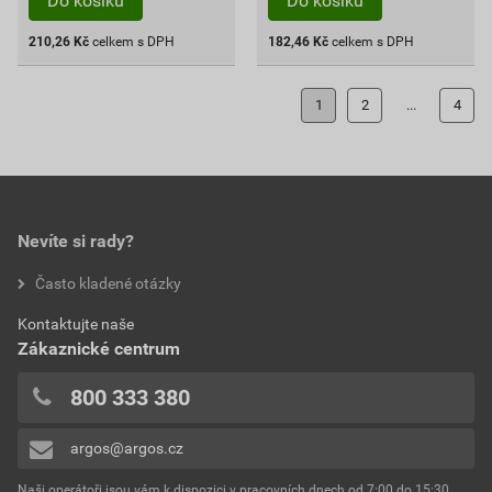
Do košíku
Do košíku
210,26
Kč
celkem s DPH
182,46
Kč
celkem s DPH
1
2
...
4
Nevíte si rady?
Často kladené otázky
Kontaktujte naše
Zákaznické centrum
800 333 380
argos@argos.cz
Naši operátoři jsou vám k dispozici v pracovních dnech od 7:00 do 15:30