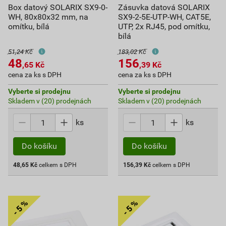
Box datový SOLARIX SX9-0-
Zásuvka datová SOLARIX
WH, 80x80x32 mm, na
SX9-2-5E-UTP-WH, CAT5E,
omítku, bílá
UTP, 2x RJ45, pod omítku,
bílá
51,24 Kč
183,02 Kč
48
156
,65
Kč
,39
Kč
cena za ks s DPH
cena za ks s DPH
Vyberte si prodejnu
Vyberte si prodejnu
Skladem v (20) prodejnách
Skladem v (20) prodejnách
ks
ks
Do košíku
Do košíku
48,65
Kč
celkem s DPH
156,39
Kč
celkem s DPH