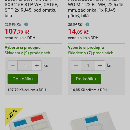
SX9-2-5E-STP-WH, CAT5E,
WO-M-1-22-FL-WH, 22,5x45
STP, 2x RJ45, pod omítku,
mm, záclonka, 1x RJ45,
bílá
přímý, bílá
215,56 Kč
20,34 Kč
107
14
,79
Kč
,85
Kč
cena za ks s DPH
cena za ks s DPH
Vyberte si prodejnu
Vyberte si prodejnu
Skladem v (9) prodejnách
Skladem v (7) prodejnách
ks
ks
Do košíku
Do košíku
107,79
Kč
celkem s DPH
14,85
Kč
celkem s DPH